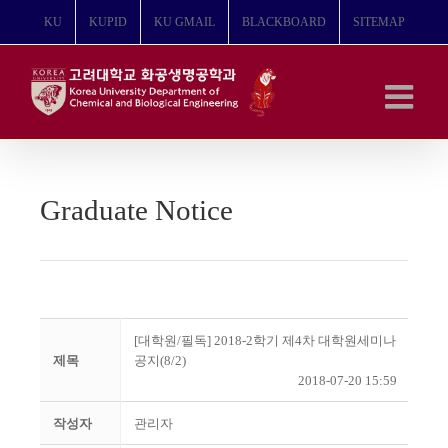
콘
KU
KUPID
KU GMAIL
BLACKBOARD
SITEMAP
텐
츠
로
건
너
뛰
기
Graduate Notice
[대학원/필독] 2018-2학기 제4차 대학원세미나
제목
공지(8/2)
2018-07-20 15:59
작성자
관리자