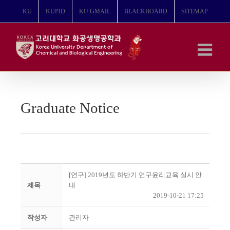
콘
KU
KUPID
KU GMAIL
BLACKBOARD
SITEMAP
텐
츠
로
건
너
뛰
기
Graduate Notice
[연구] 2019년도 하반기 연구윤리교육 실시 안
제목
내
2019-10-21 17:25
작성자
관리자