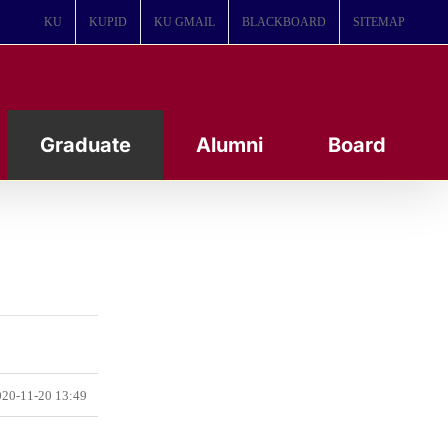
KU
KUPID
KU GMAIL
BLACKBOARD
SITEMAP
Graduate
Alumni
Board
20-11-20 13:49