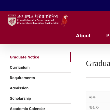
콘
텐
츠
로
건
너
About
P
뛰
기
Graduate Notice
Gradua
Curriculum
Requirements
Admission
제목
Scholarship
작성자
Academic Calendar