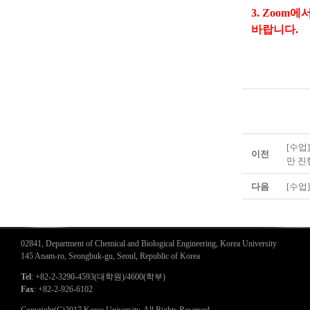
3. Zoom
바랍니다.
[수업
이전
만 진
다음
[수업]
02841, Department of Chemical and Biological Engineering, Korea University
145 Anam-ro, Seongbuk-gu, Seoul, Republic of Korea
Tel
: +82-2-3290-4593(대학원)/4600(학부)
Fax
: +82-2-926-6102
Copyright(C)2017 Korea University. All Rights Reserved