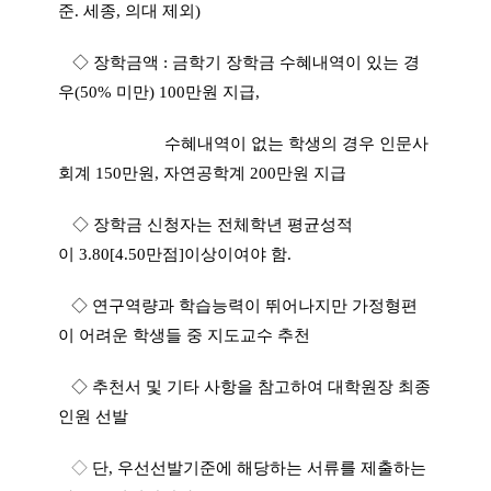
준
.
세종
,
의대 제외
)
◇
장학금액
:
금학기 장학금 수혜내역이 있는 경
우
(50%
미만
) 100
만원 지급
,
수혜내역이 없는 학생의 경우 인문사
회계
150
만원
,
자연공학계
200
만원 지급
◇
장학금 신청자는
전체학년 평균성적
이
3.80[4.50
만점
]
이상
이여야 함
.
◇
연구역량과 학습능력이 뛰어나지만 가정형편
이 어려운 학생들 중 지도교수 추천
◇
추천서 및 기타 사항을 참고하여 대학원장 최종
인원 선발
◇
단
,
우선선발기준에 해당하는 서류를 제출하는