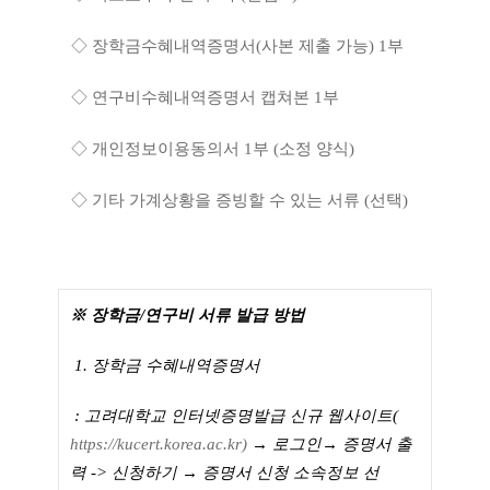
◇
장학금수혜내역증명서
(
사본 제출 가능
) 1
부
◇
연구비수혜내역증명서 캡쳐본
1
부
◇
개인정보이용동의서
1
부
(
소정 양식
)
◇
기타 가계상황을 증빙할 수 있는 서류
(
선택
)
※
장학금
/
연구비 서류 발급 방법
1.
장학금 수혜내역증명서
:
고
려대학교 인터넷증명발급 신규 웹사이트
(
https://kucert.korea.ac.kr)
→
로그인
→
증명서 출
력 -
>
신청하기
→
증명서 신청 소속정보 선