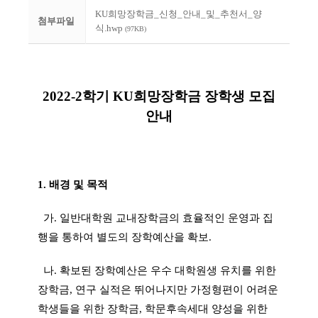
KU희망장학금_신청_안내_및_추천서_양
첨부파일
식.hwp
(97KB)
2022-2학기 KU
희망장학금 장학생 모집
안내
1.
배경 및 목적
가
.
일반대학원 교내장학금의 효율적인 운영과 집
행을 통하여 별도의 장학예산을 확보
.
나
.
확보된 장학예산은 우수 대학원생 유치를 위한
장학금
,
연구 실적은 뛰어나지만 가정형편이 어려운
학생들을 위한 장학금
,
학문후속세대 양성을 위한