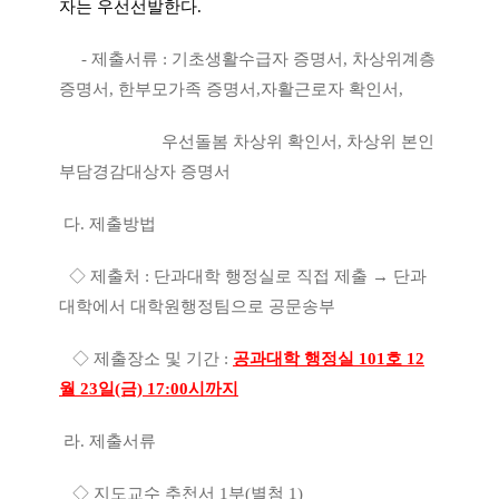
자는 우선선발한다
.
-
제출서류
:
기초생활수급자 증명서
,
차상위계층
증명서
,
한부모가족 증명서
,
자활근로자 확인서
,
우선돌봄 차상위 확인서
,
차상위 본인
부담경감대상자 증명서
다
.
제출방법
◇
제출처
:
단과대학 행정실로 직접 제출
→
단과
대학에서 대학원행정팀으로 공문송부
◇
제출장소 및 기간
:
공과대학 행정실 101호 12
월 23일(금) 17:00시까지
라
.
제출서류
◇
지도교수 추천서
1
부
(
별첨
1)