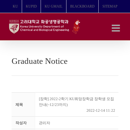
콘
KU
KUPID
KU GMAIL
BLACKBOARD
SITEMAP
텐
츠
로
건
너
뛰
기
Graduate Notice
[장학] 2022-2학기 KU희망장학금 장학생 모집
제목
안내(~12/23까지)
2022-12-14 11:22
작성자
관리자