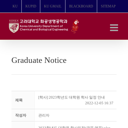
콘
KU
KUPID
KU GMAIL
BLACKBOARD
SITEMAP
텐
츠
로
건
너
뛰
기
Graduate Notice
[학사] 2023학년도 대학원 학사 일정 안내
제목
2022-12-05 16:37
작성자
관리자
2023학년도 대학원 학사일정(국문,영문).xlsx