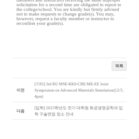
members and instructors receiving the same improper
solicitation for a second time are obligated to report to
the college/school. You are kindly but firmly advised
not to make requests to change grade(s). You may,
however, request a faculty member or instructor to
reconfirm your grade(s).
목록
[기타] 3rd KU MSE-KKS-CBE-ME-EE Joint
이전
Symposium on Advanced Materials Simulation(12/5,
4pm)
[입학] 2023학년도 전기 대학원 화공생명공학과 입
다음
학 구술면접 장소 안내