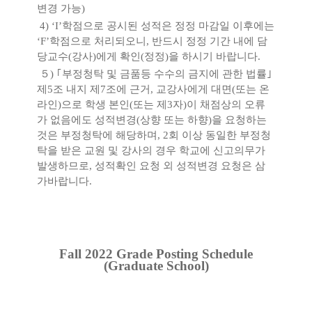
변경 가능
)
4) ‘I’
학점으로 공시된 성적은 정정 마감일 이후에는
‘F’
학점으로 처리되오니
,
반드시 정정 기간 내에 담
당교수
(
강사
)
에게 확인
(
정정
)
을 하시기 바랍니다
.
５
)
｢
부정청탁 및 금품등 수수의 금지에 관한 법률
｣
제
5
조 내지 제
7
조에 근거
,
교강사에게 대면
(
또는 온
라인
)
으로 학생 본인
(
또는 제
3
자
)
이 채점상의 오류
가 없음에도 성적변경
(
상향 또는 하향
)
을 요청하는
것은 부정청탁에 해당하며
, 2
회 이상 동일한 부정청
탁을 받은 교원 및 강사의 경우 학교에 신고의무가
발생하므로
,
성적확인 요청 외 성적변경 요청은 삼
가바랍니다
.
Fall 2022 Grade Posting Schedule
(Graduate School)