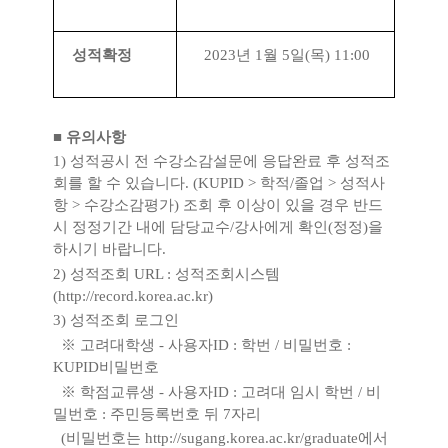
성적확정
2023
년
1
월
5
일
(
목
) 11:00
■
유의사항
1)
성적공시 전 수강소감설문에 응답완료 후 성적조
회를 할 수 있습니다
. (KUPID >
학적
/
졸업
>
성적사
항
>
수강소감평가
)
조회 후 이상이 있을 경우 반드
시 정정기간 내에 담당교수
/
강사에게 확인
(
정정
)
을
하시기 바랍니다
.
2)
성적조회
URL :
성적조회시스템
(
http://record.korea.ac.kr)
3)
성적조회 로그인
※
고려대학생
-
사용자
ID :
학번
/
비밀번호
:
KUPID
비밀번호
※
학점교류생
-
사용자
ID :
고려대 임시 학번
/
비
밀번호
:
주민등록번호 뒤
7
자리
(
비밀번호는
http://sugang.korea.ac.kr/graduate
에서