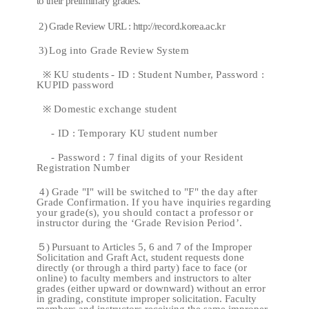
to their preliminary grades.
2) Grade Review URL :
http://record.korea.ac.kr
3)
Log into Grade Review System
※
KU students
- ID : Student Number, Password :
KUPID password
※
Domestic exchange student
- ID : Temporary KU student number
- Password : 7 final digits of your Resident
Registration Number
4) Grade "I" will be switched to "F" the day after
Grade Confirmation. If you have inquiries regarding
your grade(s), you should contact a professor or
instructor during the ‘Grade Revision Period’.
５
)
Pursuant to Articles 5, 6 and 7 of the Improper
Solicitation and Graft Act, student requests done
directly (or through a third party) face to face (or
online) to faculty members and instructors to alter
grades (either upward or downward) without an error
in grading, constitute improper solicitation. Faculty