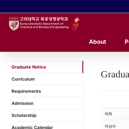
콘
텐
츠
로
건
너
About
P
뛰
기
Graduate Notice
Gradua
Curriculum
Requirements
Admission
제목
Scholarship
작성자
Academic Calendar