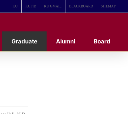
KU
KUPID
KU GMAIL
BLACKBOARD
SITEMAP
Graduate
Alumni
Board
22-08-31 09:35