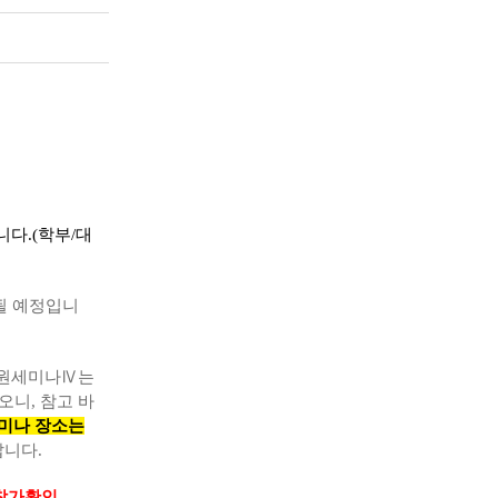
니다.(학부/대
될 예정입니
학원세미나Ⅳ는
니, 참고 바
미나 장소는
랍니다.
 참가확인