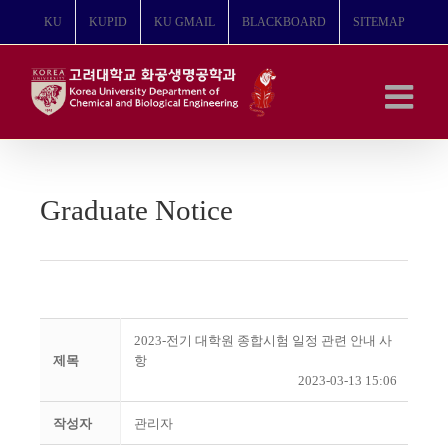
콘
KU
KUPID
KU GMAIL
BLACKBOARD
SITEMAP
텐
츠
로
건
너
뛰
기
Graduate Notice
2023-전기 대학원 종합시험 일정 관련 안내 사
제목
항
2023-03-13 15:06
작성자
관리자