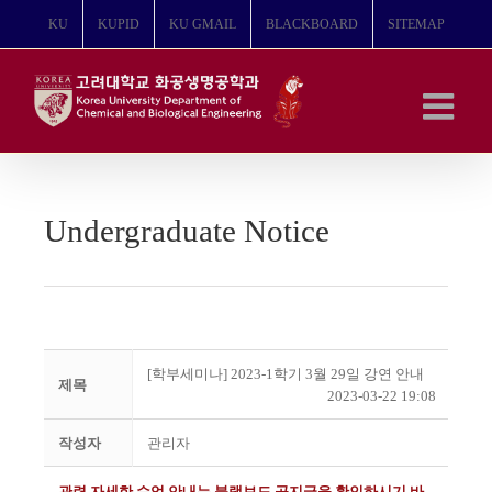
콘
KU
KUPID
KU GMAIL
BLACKBOARD
SITEMAP
텐
츠
로
건
너
뛰
기
Undergraduate Notice
[학부세미나] 2023-1학기 3월 29일 강연 안내
제목
2023-03-22 19:08
작성자
관리자
관련 자세한 수업 안내는 블랙보드 공지글을 확인하시기 바