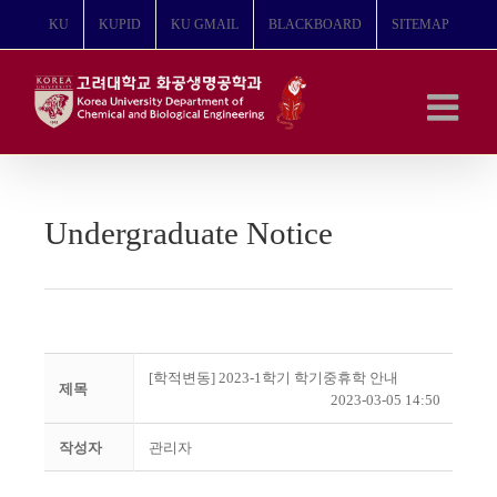
콘
KU
KUPID
KU GMAIL
BLACKBOARD
SITEMAP
텐
츠
로
건
너
뛰
기
Undergraduate Notice
[학적변동] 2023-1학기 학기중휴학 안내
제목
2023-03-05 14:50
작성자
관리자