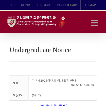
콘
KU
KUPID
KU GMAIL
BLACKBOARD
SITEMAP
텐
츠
로
건
너
뛰
기
Undergraduate Notice
[기타] 2023학년도 학사일정 안내
제목
2022-11-15 09:39
작성자
관리자