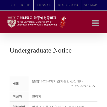
콘
KU
KUPID
KU GMAIL
BLACKBOARD
SITEMAP
텐
츠
로
건
너
뛰
기
Undergraduate Notice
[졸업] 2022-2학기 조기졸업 신청 안내
제목
2022-08-24 14:55
작성자
관리자
첨부파일
양식-조기졸업신청서 양식.hwp