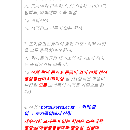
가
.
공과대학 건축학과
,
의과대학
,
사이버국
방학과
,
약학대학 소속 학생
나
.
편입학생
다
.
성적경고 기록이 있는 학생
3.
조기졸업신청자의 졸업 기준
:
아래 사항
을 모두 충족하여야 한다
.
가
.
학사운영규정 제
56
조와 제
57
조가 정하
는 졸업요건을 갖출 것
.
나
.
전체 학년 동안
F
등급이 없이 전체 성적
평점평균이
4.00
이상
일 것
.(
성적은 학생이
수강한
모든
교과목의 성적을 기준으로 한
다
.)
4.
신청
:
portal.korea.ac.kr
→
학적
/
졸
업
→
조기졸업에서 신청
재수강한 교과목이 있는 학생은 소속대학
행정실
(
화공생명공학과 행정실
:
신공학