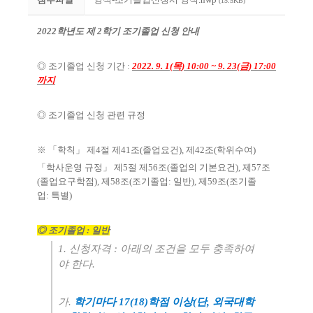
(15.5KB)
2022
학년도 제 2
학기 조기졸업 신청 안내
◎
조기졸업 신청 기간
:
2022. 9. 1(목
) 10:00 ~ 9. 23(금
) 17:00
까지
◎
조기졸업 신청 관련 규정
※ 「
학칙
」
제
4
절 제
41
조
(
졸업요건
),
제
42
조
(
학위수여
)
「
학사운영 규정
」
제
5
절 제
56
조
(
졸업의 기본요건
),
제
57
조
(
졸업요구학점
),
제
58
조
(
조기졸업
:
일반
),
제
59
조
(
조기졸
업
:
특별
)
◎
조기졸업
:
일반
1.
신청자격
:
아래의 조건을 모두 충족하여
야 한다
.
가
.
학기마다
17(18)
학점 이상
(
단
,
외국대학