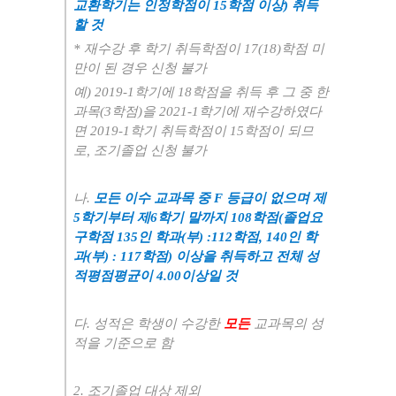
교환학기는 인정학점이
15
학점 이상
)
취득
할 것
*
재수강 후 학기 취득학점이
17(18)
학점 미
만이 된 경우 신청 불가
예
) 2019-1
학기에
18
학점을 취득 후 그 중 한
과목
(3
학점
)
을
2021-1
학기에 재수강하였다
면
2019-1
학기 취득학점이
15
학점이 되므
로
,
조기졸업 신청 불가
나
.
모든 이수 교과목 중
F
등급이 없으며 제
5
학기부터 제
6
학기 말까지
108
학점
(
졸업요
구학점
135
인 학과
(
부
) :112
학점
, 140
인 학
과
(
부
) : 117
학점
)
이상을 취득하고 전체 성
적평점평균이
4.00
이상일 것
다
.
성적은 학생이 수강한
모든
교과목의 성
적을 기준으로 함
2.
조기졸업 대상 제외