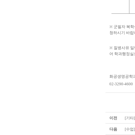
※
군필자 복학
청하시기 바랍
※
질병사유 일
어 학과행정실
화공생명공학과
02-3290-4600
이전
[기타
다음
[수업