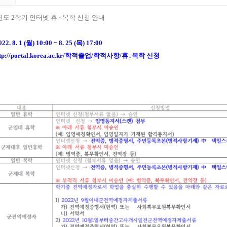
년도
2
학기 인터넷 휴
·
복학 신청 안내
22. 8. 1 (
월
) 10:00 ~ 8. 25 (
목
) 17:00
tp://portal.korea.ac.kr/
학적졸업
/
학적사항
/
휴
․
복학 신청