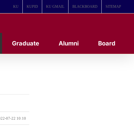
KU
KUPID
KU GMAIL
BLACKBOARD
SITEMAP
Graduate
Alumni
Board
22-07-22 10:10