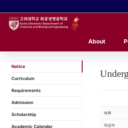
콘
텐
츠
로
건
너
About
P
뛰
기
Notice
Underg
Curriculum
Requirements
Admission
제목
Scholarship
작성자
Academic Calendar