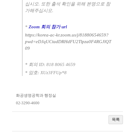
십시오
.
또한 출석 확인을 위해 본명으로 참
가해주십시오
.
*
Zoom
회의 참가
url
https://korea-ac-kr.zoom.us/j/81880654659?
pwd=eDJqUCtadDRHdFU2Tlpza0F4RGJlQT
09
*
회의
ID: 818 8065 4659
*
암호
: XUz3FFUp*8
화공생명공학과 행정실
02-3290-4600
목록