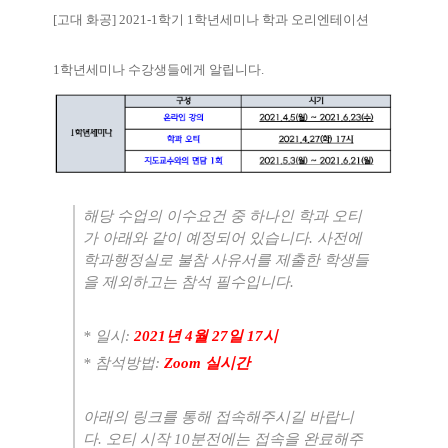
[
고대 화공
] 2021-1
학기
1
학년세미나 학과 오리엔테이션
1
학년세미나 수강생들에게 알립니다
.
해당 수업의 이수요건 중 하나인 학과 오티
가 아래와 같이 예정되어 있습니다
.
사전에
학과행정실로 불참 사유서를 제출한 학생들
을 제외하고는 참석 필수입니다
.
*
일시
:
2021
년
4
월
27
일
17
시
*
참석방법
:
Zoom
실시간
아래의 링크를 통해 접속해주시길 바랍니
다
.
오티 시작
10
분전에는 접속을 완료해주