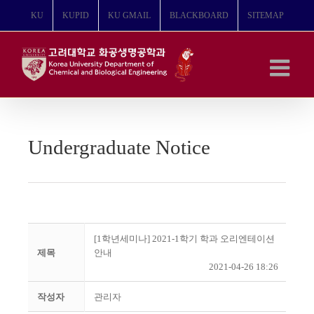
콘
KU
KUPID
KU GMAIL
BLACKBOARD
SITEMAP
텐
츠
로
건
너
뛰
기
Undergraduate Notice
[1학년세미나] 2021-1학기 학과 오리엔테이션
제목
안내
2021-04-26 18:26
작성자
관리자