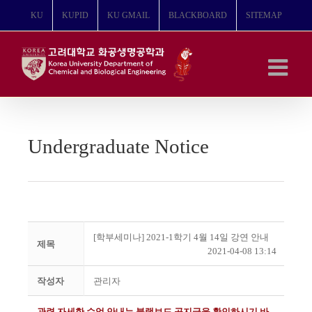
콘
KU
KUPID
KU GMAIL
BLACKBOARD
SITEMAP
텐
츠
로
건
너
뛰
기
Undergraduate Notice
[학부세미나] 2021-1학기 4월 14일 강연 안내
제목
2021-04-08 13:14
작성자
관리자
관련 자세한 수업 안내는 블랙보드 공지글을 확인하시기 바