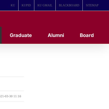
KU
KUPID
KU GMAIL
BLACKBOARD
SITEMAP
Graduate
Alumni
Board
21-03-30 11:16