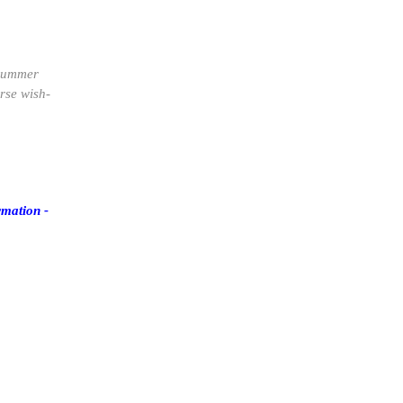
 summer
rse wish-
mation -