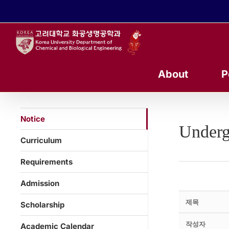
콘
텐
츠
로
건
너
About
P
뛰
기
Notice
Underg
Curriculum
Requirements
Admission
제목
Scholarship
작성자
Academic Calendar