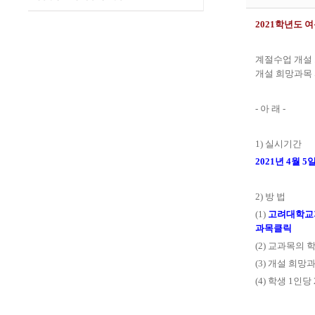
2021
학년도 여
계절수업 개설
개설 희망과목
-
아 래
-
1)
실시기간
2021
년
4
월
5
2)
방 법
(1)
고려대학교
과목
클릭
(2)
교과목의 학
(3)
개설 희망
(4)
학생
1
인당