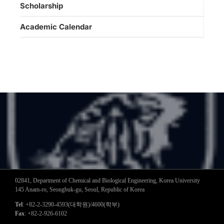
Scholarship
Academic Calendar
02841, Department of Chemical and Biological Engineering, Korea University
145 Anam-ro, Seongbuk-gu, Seoul, Republic of Korea
Tel
: +82-2-3290-4593(대학원)/4600(학부)
Fax
: +82-2-926-6102