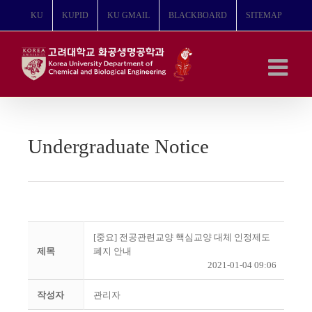
콘
KU
KUPID
KU GMAIL
BLACKBOARD
SITEMAP
텐
츠
로
건
너
뛰
기
Undergraduate Notice
[중요] 전공관련교양 핵심교양 대체 인정제도
제목
폐지 안내
2021-01-04 09:06
작성자
관리자