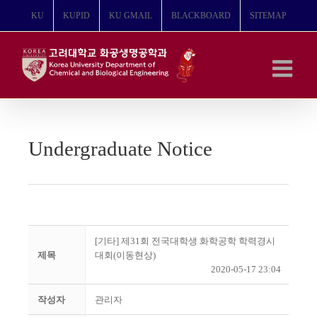
콘
KU
KUPID
KU GMAIL
BLACKBOARD
SITEMAP
텐
츠
로
건
너
뛰
기
Undergraduate Notice
[기타] 제31회 전국대학생 화학공학 학력경시
제목
대회(이동현상)
2020-05-17 23:04
작성자
관리자