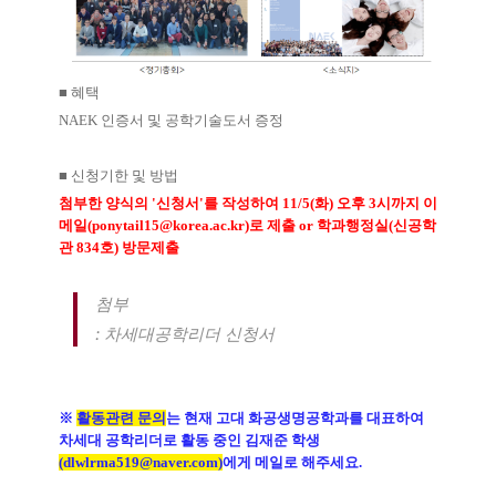
■
혜택
NAEK
인증서 및 공학기술도서 증정
■
신청기한 및 방법
첨부한 양식의
'
신청서
'
를 작성하여
11/5(
화
)
오후
3
시까지 이
메일
(ponytail15@korea.ac.kr)
로 제출
or
학과행정실
(
신공학
관
834
호
)
방문제출
첨부
:
차세대공학리더 신청서
※
활동관련
문의
는 현재 고대 화공생명공학과를 대표하여
차세대 공학리더로 활동 중인 김재준 학생
(dlwlrma519@naver.com)
에게 메일로 해주세요
.