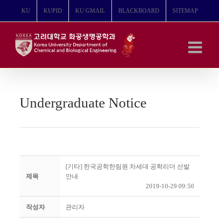
콘
KU
KUPID
KU GMAIL
BLACKBOARD
SITEMAP
텐
츠
로
건
너
뛰
기
Undergraduate Notice
[기타] 한국공학한림원 차세대 공학리더 선발
제목
안내
2019-10-29 09:50
작성자
관리자