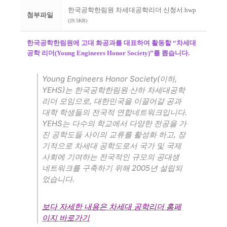
한국공학한림원 차세대공학리더 신청서.hwp
첨부파일
(29.5KB)
한국공학한림원에 고대 화공과를 대표하여 활동할
“
차세대
공학 리더
(Young Engineers Honor Society)”
를 뽑습니다
.
Young Engineers Honor Society(
,
이하
YEHS)
는 한국공학한림원 산하 차세대공학
,
리더 모임으로
대한민국을 이끌어갈 공과
.
대학 학생들의 전국적 연합네트워크입니다
YEHS
는 다수의 학교에서 다양한 전공을 가
,
진 공학도들 사이의 교류를 활성화 하고
장
기적으로 차세대 공학도로서 국가 및 국제
사회에 기여하는 전국적인 규모의 공대생
2005
네트워크를 구축하기 위해
년 설립되
.
었습니다
보다 자세한 내용은 차세대 공학리더 홈페
이지 바로가기