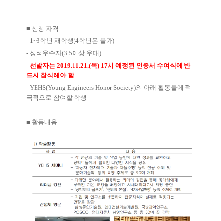
■
신청 자격
- 1~3
학년 재학생
(4
학년은 불가
)
-
성적우수자
(3.5
이상 우대
)
-
선발자는
2019.11.21.(
목
) 17
시 예정된 인증서 수여식에 반
드시 참석해야 함
- YEHS(Young Engineers Honor Society)
의 아래 활동들에 적
극적으로 참여할 학생
■
활동내용