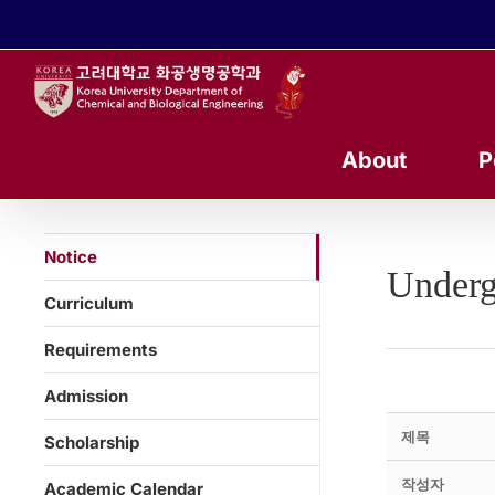
콘
텐
츠
로
건
너
About
P
뛰
기
Notice
Underg
Curriculum
Requirements
Admission
제목
Scholarship
작성자
Academic Calendar