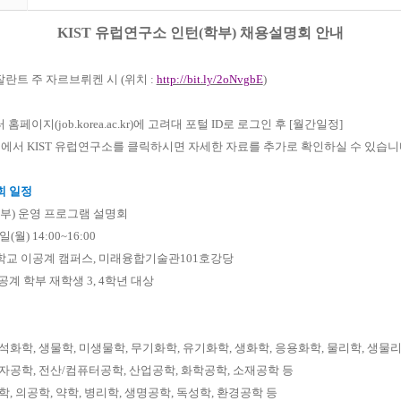
KIST
유럽연구소 인턴
(
학부
)
채용설명회 안내
잘란트 주 자르브뤼켄 시
(
위치
:
http://bit.ly/2oNvgbE
)
터 홈페이지
(job.korea.ac.kr)
에 고려대 포털
ID
로 로그인 후
[
월간일정
]
정에서
KIST
유럽연구소를 클릭하시면 자세한 자료를 추가로 확인하실 수 있습니
회 일정
부
)
운영 프로그램 설명회
일
(
월
) 14:00~16:00
학교 이공계 캠퍼스
,
미래융합기술관
101
호강당
공계 학부 재학생
3, 4
학년 대상
석화학
,
생물학
,
미생물학
,
무기화학
,
유기화학
,
생화학
,
응용화학
,
물리학
,
생물
자공학
,
전산
/
컴퓨터공학
,
산업공학
,
화학공학
,
소재공학 등
학
,
의공학
,
약학
,
병리학
,
생명공학
,
독성학
,
환경공학 등