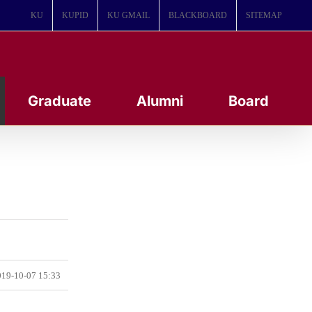
KU
KUPID
KU GMAIL
BLACKBOARD
SITEMAP
Graduate
Alumni
Board
19-10-07 15:33