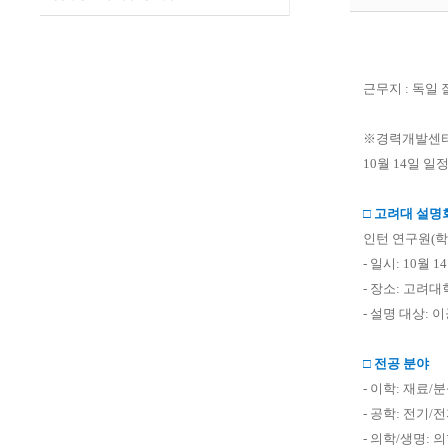
근무지
:
독일 
※
경력개발센
10
월
14
일 일
□
고려대 설명
인턴 연구원
(
학
-
일시
: 10
월
14
-
장소
:
고려대
-
설명 대상
:
이
□
전공 분야
-
이학
:
재료
/
분
-
공학
:
전기
/
전
-
의학
/
생명
:
의