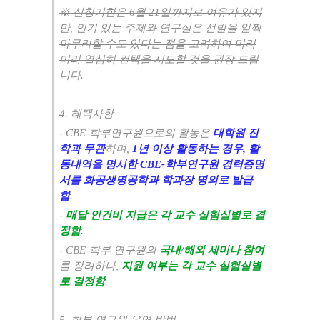
※ 신청기한은
6
월
21
일까지로 여유가 있지
만
,
인기 있는 주제와 연구실은 선발을 일찍
마무리할 수도 있다는 점을 고려하여 미리
미리 열심히 컨택을 시도할 것을 권장 드립
니다
.
4.
혜택사항
- CBE-
학부연구원으로의 활동은
대학원 진
학과 무관
하며
,
1
년 이상 활동하는 경우
,
활
동내역을 명시한
CBE-
학부연구원 경력증명
서를 화공생명공학과 학과장 명의로 발급
함
.
-
매달 인건비 지급은 각 교수 실험실별로 결
정함
.
- CBE-
학부 연구원의
국내
/
해외 세미나
참여
를 장려하나
,
지원 여부는 각 교수 실험실별
로 결정함
.