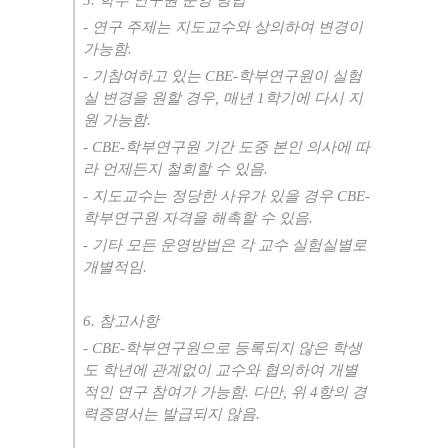
5.
학부 연구원 운영 방법
-
연구 주제는 지도교수와 상의하여 변경이
가능함
.
-
기참여하고 있는
CBE-
학부연구원이 실험
실 변경을 원할 경우
,
매년
1
학기에 다시 지
원 가능함
.
- CBE-
학부연구원 기간 도중 본인 의사에 따
라 언제든지 철회할 수 있음
.
-
지도교수는 정당한 사유가 있을 경우
CBE-
학부연구원 자격을 해촉할 수 있음
.
-
기타 모든 운영방법은 각 교수 실험실별로
개별적임
.
6.
참고사항
- CBE-
학부연구원으로 등록되지 않은 학생
도 학년에 관계없이 교수와 협의하여 개별
적인 연구 참여가 가능함
.
다만
,
위 4
항의 경
력증명서는 발급되지 않음
.