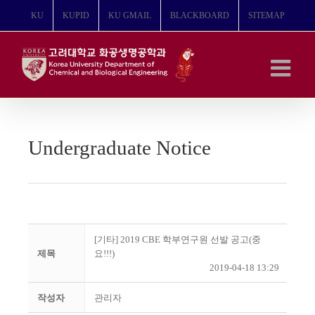
콘
KU
KUPID
KU GMAIL
BLACKBOARD
SITEMAP
텐
츠
로
건
너
뛰
기
Undergraduate Notice
[기타] 2019 CBE 학부연구원 선발 공고(중
제목
요!!!)
2019-04-18 13:29
작성자
관리자