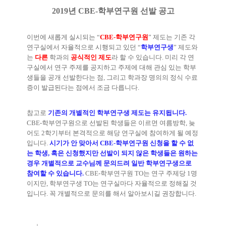
2019
년
CBE-
학부연구원 선발 공고
이번에 새롭게 실시되는
“
CBE-
학부연구원
”
제도는 기존 각
연구실에서 자율적으로 시행되고 있던
“
학부연구생
”
제도와
는
다른
학과의
공식적인 제도
라 할 수 있습니다
.
미리 각 연
구실에서 연구 주제를 공지하고 주제에 대해 관심 있는 학부
생들을 공개 선발한다는 점
,
그리고 학과장 명의의 정식 수료
증이 발급된다는 점에서 조금 다릅니다
.
참고로
기존의 개별적인 학부연구생 제도는 유지됩니다
.
CBE-
학부연구원으로 선발된 학생들은 이르면 여름방학
,
늦
어도
2
학기부터 본격적으로 해당 연구실에 참여하게 될 예정
입니다
.
시기가 안 맞아서
CBE-
학부연구원 신청을 할 수 없
는 학생
,
혹은 신청했지만 선발이 되지 않은 학생들은 원하는
경우 개별적으로 교수님께 문의드려 일반 학부연구생으로
참여할 수 있습니다
.
CBE-
학부연구원
TO
는 연구 주제당
1
명
이지만
,
학부연구생
TO
는 연구실마다 자율적으로 정해질 것
입니다
.
꼭 개별적으로 문의를 해서 알아보시길 권장합니다
.