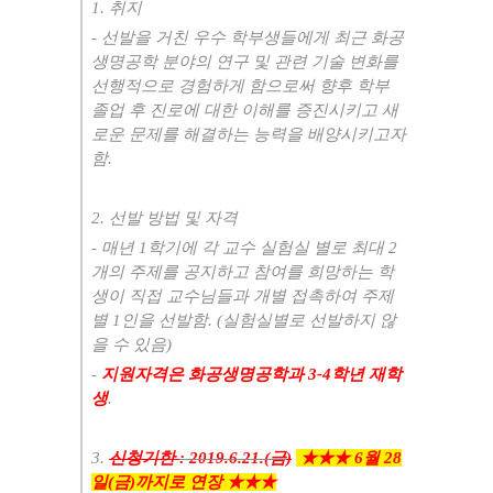
1.
취지
-
선발을 거친 우수 학부생들에게 최근 화공
생명공학 분야의 연구 및 관련 기술 변화를
선행적으로 경험하게 함으로써 향후 학부
졸업 후 진로에 대한 이해를 증진시키고 새
로운 문제를 해결하는 능력을 배양시키고자
함
.
2.
선발 방법 및 자격
-
매년
1
학기에 각 교수 실험실 별로 최대
2
개의 주제를 공지하고 참여를 희망하는 학
생이 직접 교수님들과 개별 접촉하여 주제
별
1
인을 선발함
. (
실험실별로 선발하지 않
을 수 있음
)
-
지원자격은 화공생명공학과
3-4
학년 재학
생
.
3.
신청기한
: 2019.6.21.(
금
)
★★
★
6월 28
일(금)까지로 연장 ★★★