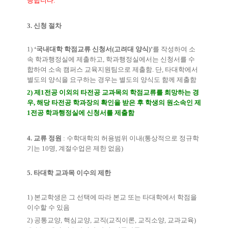
능합니다
.
3.
신청 절차
1)
‘
국내대학 학점교류 신청서
(
고려대 양식
)’
를 작성하여 소
속 학과행정실에 제출하고
,
학과행정실에서는 신청서를 수
합하여 소속 캠퍼스 교육지원팀으로 제출함
.
단
,
타대학에서
별도의 양식을 요구하는 경우는 별도의 양식도 함께 제출함
2)
제
1
전공 이외의 타전공 교과목의 학점교류를 희망하는 경
우
,
해당 타전공 학과장의 확인을 받은 후 학생의 원소속인 제
1
전공 학과행정실에 신청서를 제출함
4.
교류 정원
:
수학대학의 허용범위 이내
(
통상적으로 정규학
기는
10
명
,
계절수업은 제한 없음
)
5.
타대학 교과목 이수의 제한
1)
본교학생은 그 선택에 따라 본교 또는 타대학에서 학점을
이수할 수 있음
2)
공통교양
,
핵심교양
,
교직
(
교직이론
,
교직소양
,
교과교육
)