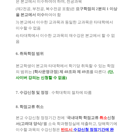
은 본교에서 이수하여야 하며
,
전공과목
(
제
2
전공
,
부전공
,
복수전공 포함
)
은
요구학점의
2
분의
1
이상
을 본교에서 이수
하여야 함
3)
본교에서 이수한 교과목과 동일한 교과목은 타대학에서
이수할 수 없음
4)
타대학에서 이수한 교과목의 재수강은 본교에서 할 수 없
음
6.
취득학점 범위
본교학생이 본교와 타대학에서 학기당 취득할 수 있는 학점
의 범위는
[
학사운영규정
]
제
48
조와 제
49
조
를 따른다
.
(
단
,
사이버 강의는 신청할 수 없음
)
7.
수강신청 및 정정
:
수학대학의 절차에 따름
8.
학점교류 취소
본교 수강신청 정정기간 전에
‘
국내대학 학점교류
취소
신청
서
(
고려대 양식
)’
를 소속 학과행정실에 제출하고
,
당해학기에
이수할 과목의 수강신청은
반드시
수강신청 정정기간에 완