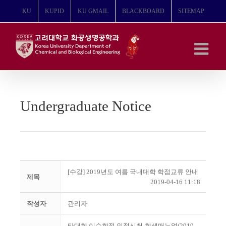
콘
KU
KUPID
KU GMAIL
BLACKBOARD
SITEMAP
텐
츠
로
건
너
뛰
기
Undergraduate Notice
[수강] 2019년도 여름 국내대학 학점교류 안내
제목
2019-04-16 11:18
작성자
관리자
타대학 이수학점 인정신청-학생매뉴얼(2019-