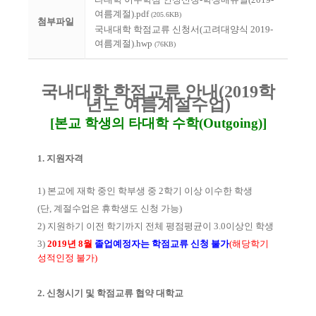
여름계절).pdf
(205.6KB)
첨부파일
국내대학 학점교류 신청서(고려대양식 2019-
여름계절).hwp
(76KB)
국내대학 학점교류 안내
(2019
학
년도 여름계절수업
)
[
본교 학생의 타대학 수학
(Outgoing)]
1.
지원자격
1)
본교에 재학 중인 학부생 중
2
학기 이상 이수한 학생
(
단
,
계절수업은 휴학생도 신청 가능
)
2)
지원하기 이전 학기까지 전체 평점평균이
3.0
이상인 학생
3)
2019
년
8
월
졸업예정자는 학점교류 신청 불가
(
해당학기
성적인정 불가
)
2.
신청시기 및 학점교류 협약 대학교