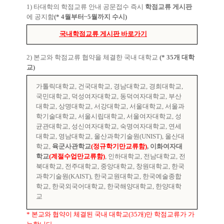
1)
타대학의 학점교류 안내 공문접수 즉시
학점교류 게시판
에 공지함
(* 4
월부터
~
5
월까지 수시
)
국내학점교류 게시판 바로가기
2)
본교와 학점교류 협약을 체결한 국내 대학교
(* 35
개 대학
교
)
가톨릭대학교
,
건국대학교
,
경남대학교
,
경희대학교
,
국민대학교
,
덕성여자대학교
,
동덕여자대학교
,
부산
대학교
,
상명대학교
,
서강대학교
,
서울대학교
,
서울과
학기술대학교
,
서울시립대학교
,
서울여자대학교
,
성
균관대학교
,
성신여자대학교
,
숙명여자대학교
,
연세
대학교
,
영남대학교
,
울산과학기술원
(UNIST),
울산대
학교
,
육군사관학교
(
정규학기만
교류함
)
,
이화여자대
학교
(
계절수업만
교류함
)
,
인하대학교
,
전남대학교
,
전
북대학교
,
전주대학교
,
중앙대학교
,
창원대학교
,
한국
과학기술원
(KAIST),
한국교원대학교
,
한국예술종합
학교
,
한국외국어대학교
,
한국해양대학교
,
한양대학
교
*
본교와 협약이 체결된 국내 대학교
(35
개
)
만 학점교류가 가