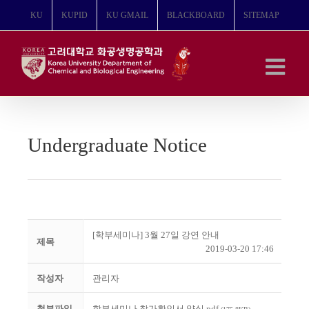
콘
KU
KUPID
KU GMAIL
BLACKBOARD
SITEMAP
텐
츠
로
건
너
뛰
기
Undergraduate Notice
[학부세미나] 3월 27일 강연 안내
제목
2019-03-20 17:46
작성자
관리자
첨부파일
학부세미나 참가확인서 양식.pdf