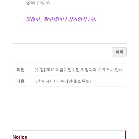
성해주세요
.
※
첨부
_
학부세미나 참가양식
1
부.
목록
이전
[수강] 2019 여름계절수업 희망과목 수요조사 안내
다음
[1학년세미나] 수강안내(필독!!!)
Notice