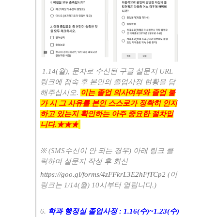
1.14(
월
),
문자로 수신된 구글 설문지
URL
링크에 접속 후 본인의 졸업사정 현황을 답
해주십시오
.
이는 졸업 의사여부와 졸업 불
가 시 그 사유를 본인 스스로가 정확히 인지
하고 있는지 확인하는 아주 중요한 절차입
니다
.
★★★
※
(SMS
수신이 안 되는 경우
)
아래 링크 클
릭하여 설문지 작성 후 회신
https://goo.gl/forms/4zFFkrL3E2hFfTCp2
(
이
링크는
1/14(
월
) 10
시부터 열립니다
.)
6.
학과 행정실 졸업사정
: 1.16(
수
)~1.23(
수
)