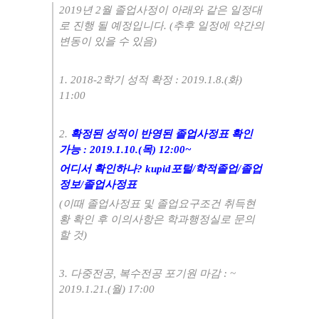
2019
년
2
월 졸업사정이 아래와 같은 일정대
로 진행 될 예정입니다
. (
추후 일정에 약간의
변동이 있을 수 있음
)
1. 2018-2
학기 성적 확정
: 2019.1.8.(
화
)
11:00
2.
확정된 성적이 반영된 졸업사정표 확인
가능
: 2019.1.10.(
목
) 12:00~
어디서 확인하나? kupid포털/학적졸업/졸업
정보/졸업사정표
(
이때 졸업사정표 및 졸업요구조건 취득현
황 확인 후 이의사항은 학과행정실로 문의
할 것
)
3.
다중전공
,
복수전공 포기원 마감
: ~
2019.1.21.(
월
) 17:00