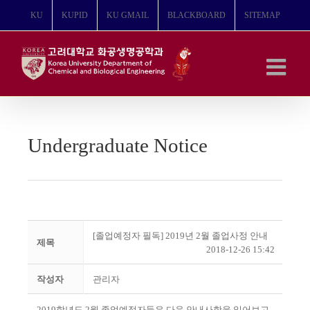
콘
KU
KUPID
KU GMAIL
BLACKBOARD
SITEMAP
텐
츠
로
건
너
뛰
기
Undergraduate Notice
[졸업예정자 필독] 2019년 2월 졸업사정 안내
제목
2018-12-26 15:42
작성자
관리자
2019
학년도
2
월 졸업예정자들은 다음 안내사항을 읽어보고