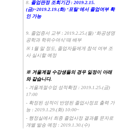
8.
졸업판정 조회기간
: 2019.2.15.
(
금
)~2019.2.19.(
화
) ‘
포탈
’
에서 졸업여부 확
인 가능
9.
졸업증서 교부
: 2019.2.25.(
월
) ‘
화공생명
공학과 학위수여식
’
때 배부
※
1
월 말 정도
,
졸업자들에게 참석 여부 조
사 실시할 예정
※
겨울계절 수강생들의 경우 일정이 아래
와 같습니다
.
-
겨울계절수업 성적확정
: 2019.1.25.(
금
)
17:00
-
확정된 성적이 반영된 졸업사정표 출력 가
능
: 2019.1.29.(
화
) 10:00~
-
행정실에서 최종 졸업사정 결과를 문자로
개별 발송 예정
: 2019.1.30.(
수
)