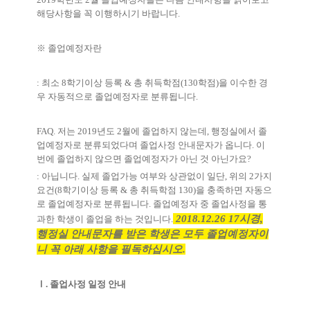
해당사항을 꼭 이행하시기 바랍니다
.
※
졸업예정자란
:
최소
8
학기이상 등록
&
총 취득학점
(130
학점
)
을 이수한 경
우 자동적으로 졸업예정자로 분류됩니다
.
FAQ.
저는
2019
년도
2
월에 졸업하지 않는데
,
행정실에서 졸
업예정자로 분류되었다며 졸업사정 안내문자가 옵니다
.
이
번에 졸업하지 않으면 졸업예정자가 아닌 것 아닌가요
?
:
아닙니다
.
실제 졸업가능 여부와 상관없이 일단
,
위의
2
가지
요건
(8
학기이상 등록
&
총 취득학점
130)
을 충족하면 자동으
로 졸업예정자로 분류됩니다
.
졸업예정자 중 졸업사정을 통
2018.12.26 17시경,
과한 학생이 졸업을 하는 것입니다
.
행정실 안내문자를 받은 학생은 모두 졸업예정자이
니 꼭 아래 사항을 필독하십시오.
Ⅰ
.
졸업사정 일정 안내