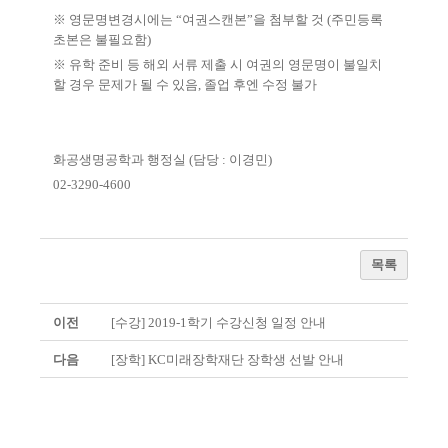
※
영문명변경시에는
“
여권스캔본
”
을 첨부할 것
(
주민등록
초본은 불필요함
)
※
유학 준비 등 해외 서류 제출 시 여권의 영문명이 불일치
할 경우 문제가 될 수 있음
,
졸업 후엔 수정 불가
화공생명공학과 행정실
(
담당
:
이경민
)
02-3290-4600
목록
이전
[수강] 2019-1학기 수강신청 일정 안내
다음
[장학] KC미래장학재단 장학생 선발 안내