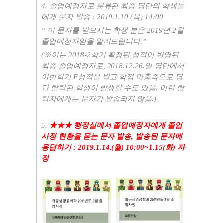
4.
졸업예정자로 분류된 최종 명단의 학생들
에게 문자 발송
: 2019.1.10 (
목
) 14:00
“
이 문자를 받으시는 학생 분은
2019
년
2
월
졸업예정자임을 알려드립니다
.”
(
※
이는
2018-2
학기 확정된 성적이 반영된
최종 졸업예정자로
, 2018.12.26.
일 명단에서
이번학기
F
성적을 받고 학점 미충족으로 명
단 탈락된 학생이 발생할 수도 있음. 이런 탈
락자에게는 문자가 발송되지 않음.
)
5.
★★★
행정실에서 졸업예정자에게 졸업
사정 현황을 묻는 문자 발송
,
발송된 문자에
응답하기
: 2019.1.14.(
월
) 10:00~1.15(
화
)
자
정