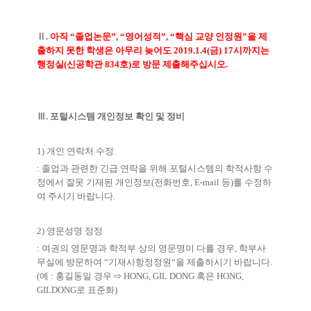
Ⅱ
.
아직
“
졸업논문
”, “
영어성적
”, “
핵심 교양 인정원
”
을 제
출하지 못한 학생은 아무리 늦어도
2019.1.4(
금
) 17
시까지는
행정실
(
신공학관
834
호
)
로 방문 제출해주십시오
.
Ⅲ
.
포털시스템 개인정보 확인 및 정비
1)
개인 연락처 수정
:
졸업과 관련한 긴급 연락을 위해 포털시스템의 학적사항 수
정에서 잘못 기재된 개인정보
(
전화번호
, E-mail
등
)
를 수정하
여 주시기 바랍니다
.
2)
영문성명 정정
:
여권의 영문명과 학적부 상의 영문명이 다를 경우
,
학부사
무실에 방문하여
“
기재사항정정원
“
을 제출하시기 바랍니다
.
(
예
:
홍길동일 경우
⇨
HONG, GIL DONG
혹은
HONG,
GILDONG
로 표준화
)