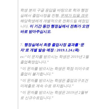
학생 분의 구글 응답을 바탕으로 학과 행정
실에서 졸업사정을 진행
,
문제가 있을 경우
해당학생에게 개별적으로 전화드릴 예정입
니다
.
이 기간 동안 행정실에서 전화가 오면
바로 받아주십시오
.
7.
행정실에서 최종 졸업사정 결과를
‘
문
자
’
로 개별 발송 예정
: 2019.1.24.(
목
)
ex:“
이 문자를 받으시는 학생은
2019
년
2
월
졸업확정입니다
.”
“
이 문자를 받으시는 학생은 학점 미이수로
졸업이 불가합니다
.”
“
이 문자를 받으시는 학생은 졸업요구조건
미제출로 계속 수료 유지됩니다
.”
“
이 문자를 받으시는 학생은
2019
년
2
월부
로 신규수료입니다
.”