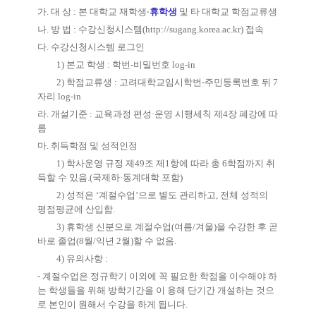
가
.
대 상
:
본 대학교 재학생
‧
휴학생
및 타 대학교 학점교류생
나
.
방 법
:
수강신청시스템
(
http://sugang.korea.ac.kr)
접속
다
.
수강신청시스템 로그인
1)
본교 학생
:
학번
-
비밀번호
log-in
2)
학점교류생
:
고려대학교임시학번
-
주민등록번호 뒤
7
자리
log-in
라
.
개설기준
:
교육과정 편성
·
운영 시행세칙 제
4
장 폐강에 따
름
마
.
취득학점 및 성적인정
1)
학사운영 규정 제
49
조 제
1
항에 따라 총
6
학점까지 취
득할 수 있음
.(
국제하
·
동계대학 포함
)
2)
성적은
‘
계절수업
’
으로 별도 관리하고
,
전체 성적의
평점평균에 산입함
.
3)
휴학생 신분으로 계절수업
(
여름
/
겨울
)
을 수강한 후 곧
바로 졸업
(8
월
/
익년
2
월
)
할 수 없음
.
4)
유의사항
:
-
계절수업은 정규학기 이외에 꼭 필요한 학점을 이수해야 하
는 학생들을 위해 방학기간을 이 용해 단기간 개설하는 것으
로 본인이 원해서 수강을 하게 됩니다
.