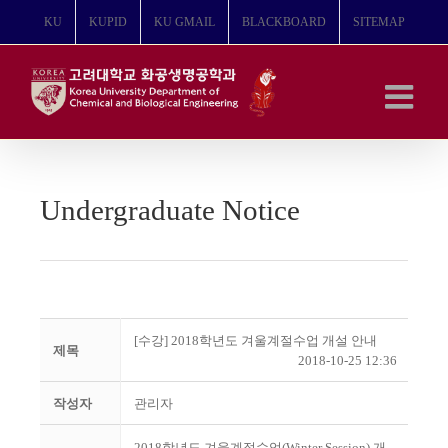
콘
KU
KUPID
KU GMAIL
BLACKBOARD
SITEMAP
텐
츠
로
건
너
뛰
기
Undergraduate Notice
[수강] 2018학년도 겨울계절수업 개설 안내
제목
2018-10-25 12:36
작성자
관리자
2018학년도 겨울계절수업(Winter Session) 개