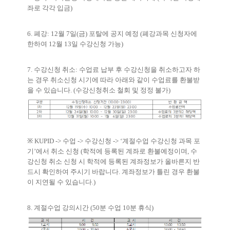
좌로 각각 입금
)
6.
폐강
: 12
월
7
일
(
금
)
포탈에 공지 예정
(
폐강과목 신청자에
한하여
12
월
13
일 수강신청 가능
)
7.
수강신청 취소
:
수업료 납부 후 수강신청을 취소하고자 하
는 경우 취소신청 시기에 따라 아래와 같이 수업료를 환불받
을 수 있습니다
. (
수강신청취소 철회 및 정정 불가
)
※
KUPID ->
수업
->
수강신청
-> ‘
계절수업 수강신청 과목 포
기
’
에서 취소 신청
(
학적에 등록된 계좌로 환불예정이며
,
수
강신청 취소 신청 시 학적에 등록된 계좌정보가 올바른지 반
드시 확인하여 주시기 바랍니다
.
계좌정보가 틀린 경우 환불
이 지연될 수 있습니다
.)
8.
계절수업 강의시간
(50
분 수업
10
분 휴식
)