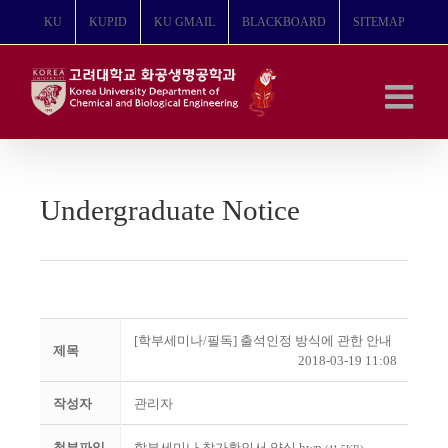
콘
KU
KUPID
KU GMAIL
BLACKBOARD
SITEMAP
텐
츠
로
건
너
뛰
기
Undergraduate Notice
[학부세미나/필독] 출석인정 방식에 관한 안내
제목
2018-03-19 11:08
작성자
관리자
첨부파일
학부세미나 참가확인서 양식.hwp