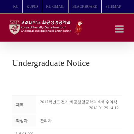
콘
KU
KUPID
KU GMAIL
BLACKBOARD
SITEMAP
텐
츠
로
건
너
뛰
기
Undergraduate Notice
2017학년도 전기 화공생명공학과 학위수여식
제목
2018-01-29 14:12
작성자
관리자
[18-01-22]