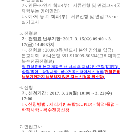
가
.
인문
•
자연계 학과
(
부
) :
서류전형 및 면접고사
(
국
제학부는 영어면접
)
나
.
예
•
체 능 계 학과
(
부
) :
서류전형 및 면접고사
or
실기고사
5.
전형료
가
.
전형료 납부기한
: 2017. 3. 15(
수
) 09:00 ~ 3.
17(
금
) 14:00
까지
나
.
전형료
: 20,000
원
(
반드시 본인 명의로 입금
)
본교계좌
:
하나은행
391-910009-50504(
고려대학교
복수전공전형료
)
※
전형료를 본교 계좌로 선 납부 후 지식기반포탈
(KUPID) -
학적
/
졸업
–
학적사항
-
복수전공신청에서 신청함
(
전형료를
납부기한까지 납부하지 않은 자는 신청을 취소함
)
.
6.
신청
가
.
신청기간
: 2017. 3. 20(
월
) 10:00 ~ 3. 22(
수
)
17:00
나
.
신청방법
:
지식기반포탈
(KUPID) -
학적
/
졸업
–
학적사항
-
복수전공신청
7.
면접고사