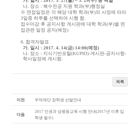
가
.
일시
:
2017. 3. 27(
월
) ~ 3. 29(
수
)
중 택일
나
.
장소
:
복수전공 지원 학과
(
부
)
행정실
※
면접일정은 각 해당 대학 학과
(
부
)
의 사정에 따라
3
일중 하루를 선택하여 시행 함
.
접수마감 후 공지사항 게시판에 대학 학과
(
부
)
별 면
접관련 일정 공지
(
예정
)
8.
합격자발표
가
.
일시
:
2017. 4. 14(
금
) 14:00(
예정
)
나
.
장소
:
지식기반포탈
(KUPID)-
게시판
-
공지사항
-
학사일정에 게시함
.
목록
이전
우덕재단 장학생 선발안내
2017 인권과 성평등교육 시행 안내(2017년 이후 입
다음
학생 필수)