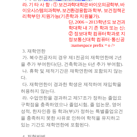
라
.
기 타 사 항
:
①
보건과학대학은 바이오의공학부
,
바
이오시스템의과학부
,
보건환경융합과
학부
,
보건정책관
리학부만 지원가능
(
기존학과 지원불가
).
단
, 2006 ~ 2013
학년도 보건과학대학
학대학 내 기 존 학과 또는 신설학
②
정보대학 컴퓨터학과로 지원가
정보통신대학 컴퓨터
·
통신공학부 
:namespace prefix = o />
3.
재학연한
가
.
복수전공자의 경우 제
1
전공의 재학연한에
2
년
을 추가 부여한다
(
단
,
건축학과는
6
년 추가 부여함
).
나
.
휴학 및 제적기간은 재학연한에 포함되지 않는
다
.
다
.
재학연한이 경과한 학생은 제적하며 재입학을
허용하지 않는다
.
라
.
수업연한을 경과하고 제
57
조가 정하는 졸업요
구학점을 충족하였으나 졸업시험
,
졸 업논문
,
영어
성적
,
한자인증 등 학과
(
부
)
가 정하는 특별졸업요건
을 충족하지 못한 사유로 인하여 학적을 유지하고
있는 기간도 재학연한에 포함된다
.
4.
전형방법