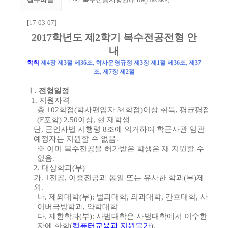
(65.5KB)
[17-03-07]
2017
학년도 제
2
학기 복수전공전형 안
내
학칙
제
4
장 제
3
절 제
36
조
,
학사운영규정 제
3
장 제
1
절 제
36
조
,
제
37
조
,
제
7
장 제
2
절
Ⅰ
.
전형일정
1.
지원자격
총
102
학점
(
학사편입자
34
학점
)
이상 취득
,
평균평점
(F
포함
) 2.50
이상
,
현 재학생
단
,
군인사법 시행령
8
조에 의거하여 학군사관 임관
예정자는 지원할 수 없음
.
※
이미 복수전공을 허가받은 학생은 재 지원할 수
없음
.
2.
대상학과
(
부
)
가
.
1
전공
,
이중전공과 동일 또는 유사한 학과
(
부
)
제
외
.
나
.
제외대학
(
부
):
법과대학
,
의과대학
,
간호대학
,
사
이버국방학과
,
약학대학
다
.
제한학과
(
부
):
사범대학은 사범대학에서 이수한
자에 한함
(
컴퓨터교육과 지원불가
).