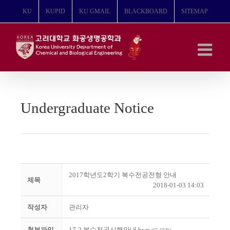
콘
KU
KUPID
KU GMAIL
BLACKBOARD
SITEMAP
텐
츠
로
건
너
뛰
기
Undergraduate Notice
2017학년도2학기 복수전공전형 안내
제목
2018-01-03 14:03
작성자
관리자
첨부파일
17-2 복수전공시행안내.hwp