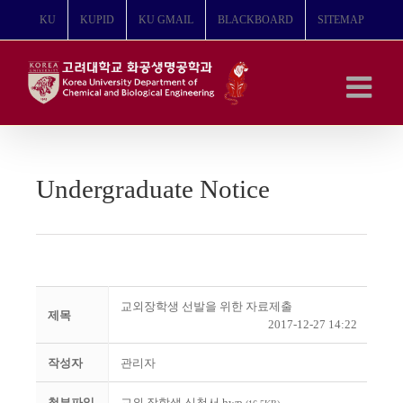
콘
KU
KUPID
KU GMAIL
BLACKBOARD
SITEMAP
텐
츠
로
건
너
뛰
기
Undergraduate Notice
교외장학생 선발을 위한 자료제출
제목
2017-12-27 14:22
작성자
관리자
첨부파일
교외 장학생 신청서.hwp