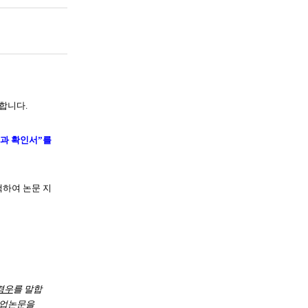
 합니다
.
과 확인서
”
를
하여 논문 지
경우
를 말합
졸업논문을