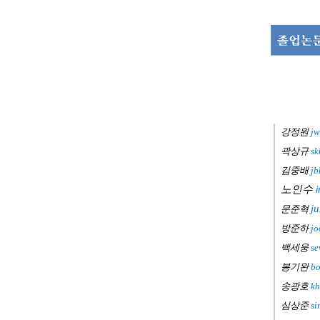
강정원
jw
곽상규
sk
김중배
jb
노인수
j
문준혁
방준하
jo
백세웅
se
봉기완
bo
송광호
kh
심상준
si