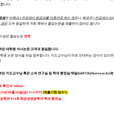
 합니다
.
공생
은
타학과
1
전공생이 화공과를 이중전공 하는 경우
나
,
화공과
1
전공생이 타
 경우
모두 동일하게 저희 쪽에서 졸업논문을 제출하지 않아도 됩니다
.
수
생은 졸업논문
면제
격은 대학원 석사논문 규격과 동일합니다
.
학원 논문 양식을 파일 첨부합니다
.
지도교수님이 따로 안내하는 양식이 있으면
)
 지도교수님 혹은 소속 연구실 및 학과 행정실 메일(lsk0726@korea.ac.kr)로
과 확인서
Submit
026
년 06
월
26
일
(금
) 15
시까지
(
제출기한 엄수
!!
)
신공학관
834
호 화공생명공학과 학과 행정실