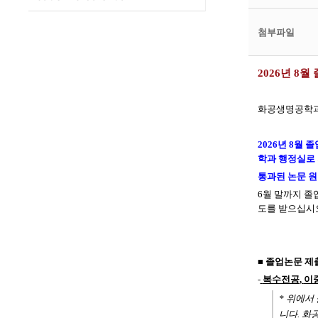
첨부파일
2026
년 8
월 
화공생명공학과
2026
년 8
월 졸
학과 행정실로
통과된 논문 
6
월
말까지 졸
도를 받으십시
■
졸업논문 제
-
복수전공
,
이
*
위에서
니다
.
화