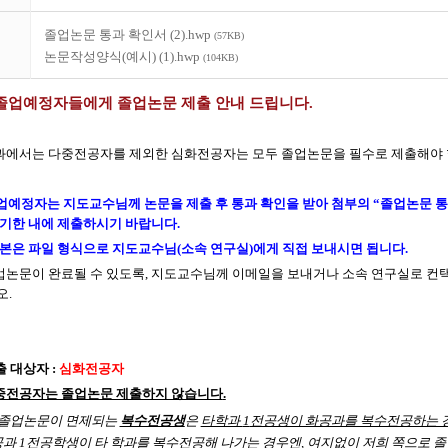
졸업논문 통과 확인서 (2).hwp
(57KB)
논문작성양식(예시) (1).hwp
(104KB)
졸업예정자들에게 졸업논문 제출 안내 드립니다
.
에서는 다중전공자를 제외한 심화전공자는 모두 졸업논문을 필수로 제출해야
업예정자는 지도교수님께 논문을 제출 후 통과 확인을 받아 첨부의
“
졸업논문 통
 기한 내에 제출하시기 바랍니다
.
원본은 파일 형식으로 지도교수님
(
소속 연구실
)
에게 직접 보내시면 됩니다
.
업논문이 완료될 수 있도록
,
지도교수님께 이메일을
보내거나 소속 연구실로 컨택
오
.
출 대상자
:
심화전공자
중전공자는 졸업논문 제출하지 않습니다
.
 졸업논문이 면제되는
복수전공생
은
타학과
1
전공생이 화공과를 복수전공하는 
공과
1
전공학생이 타 학과를 복수전공해 나가는 경우엔
,
여지없이 저희 쪽으로 