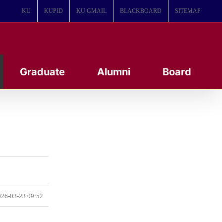
KU
KUPID
KU GMAIL
BLACKBOARD
SITEMAP
Graduate
Alumni
Board
26-03-23 09:52