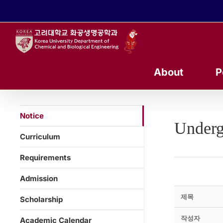
콘
텐
츠
로
건
너
About
P
뛰
기
Notice
Underg
Curriculum
Requirements
Admission
제목
Scholarship
작성자
Academic Calendar