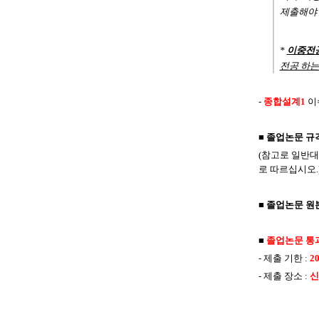
제출해야
*
이중전
전공 하는
-
종합설계
1
이
■
졸업논문 규
(
참고로 일반대
로 따르십시오
.
■
졸업논문 원본은
■
졸업논문 통
-
제출 기한
:
2
-
제출 장소
: