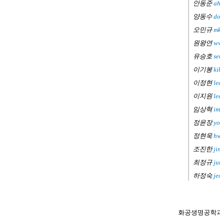
안동준
ah
양동수
do
오민규
mk
원왕연
ww
유승호
se
이기봉
ki
이정현
le
이지원
le
임상혁
im
정윤장
yo
정현욱
hw
조진한
ji
최정규
ju
하정숙
je
화공생명공학과