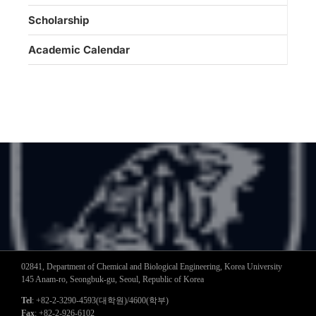
Scholarship
Academic Calendar
02841, Department of Chemical and Biological Engineering, Korea University
145 Anam-ro, Seongbuk-gu, Seoul, Republic of Korea
Tel
: +82-2-3290-4593(대학원)/4600(학부)
Fax
: +82-2-926-6102