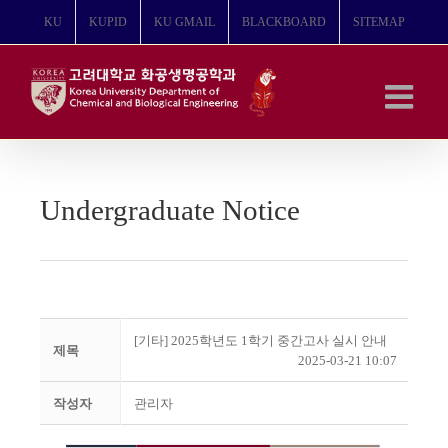
콘
KU
KUPID
KU GMAIL
BLACKBOARD
SITEMAP
텐
츠
로
건
너
뛰
기
Undergraduate Notice
[기타] 2025학년도 1학기 중간고사 실시 안내
제목
2025-03-21 10:07
작성자
관리자