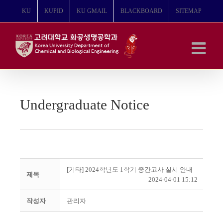
콘
KU
KUPID
KU GMAIL
BLACKBOARD
SITEMAP
텐
츠
로
건
너
뛰
기
Undergraduate Notice
[기타] 2024학년도 1학기 중간고사 실시 안내
제목
2024-04-01 15:12
작성자
관리자