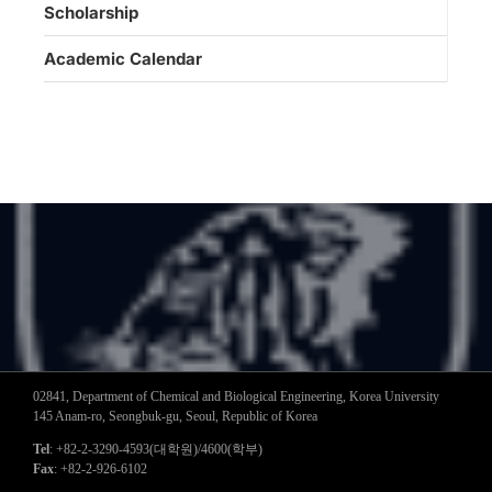
Scholarship
Academic Calendar
02841, Department of Chemical and Biological Engineering, Korea University
145 Anam-ro, Seongbuk-gu, Seoul, Republic of Korea
Tel
: +82-2-3290-4593(대학원)/4600(학부)
Fax
: +82-2-926-6102