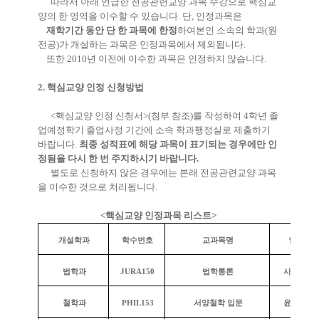
따라서 아래 언급한 전공관련교양 과목 수강으로 핵심교
양의 한 영역을 이수할 수 있습니다
.
단
,
인정과목은
재학기간 동안 단 한 과목에 한정
하여본인 소속의 학과
(
원
전공
)
가 개설하는 과목은 인정과목에서 제외됩니다
.
또한
2010
년 이전에 이수한 과목은 인정하지 않습니다
.
2.
핵심교양 인정 신청방법
<
핵심교양 인정 신청서
>(
첨부 참조
)
를 작성하여
4
학년 졸
업예정학기 졸업사정 기간에 소속 학과행정실로 제출하기
바
랍니다
.
최종 성적표에 해당 과목이 표기되는 경우에만 인
정됨을 다시 한 번 주지하시기 바랍니다
.
별도로 신청하지 않은 경우에는 본래 전공관련교양 과목
을 이수한 것으로 처리됩니다
.
<핵심교양 인정과목 리스트>
개설학과
학수번호
교과목명
인정영
법학과
JURA150
법학통론
사회의 이
철학과
PHIL153
서양철학 입문
윤리와 사