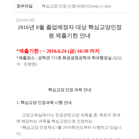
첨부파일
핵심교양 인정 신청서(양식).hwp
(11.5KB)
[
16-04-28]
2016
년
8
월 졸업예정자 대상 핵심교양인정
원 제출기한 안내
*
제출기한
:
~ 2016.6.24 (
금
) 16:30
까지
*
제출장소
:
공학관
715
호 화공생명공학과 학과행정실
(
담당
자
:
조혜영
)
핵심교양 인정 과목 안내
1.
핵심교양 인정과목 시행 안내
교양교육실에서는 전공관련교양 과목들 중
,
학문의 토대
에 해당하는 과목을 핵심교양으로 인정하는
<
핵심교양 인정제도
>
를
2010
학년도부터 시행하고 있습니
다
.