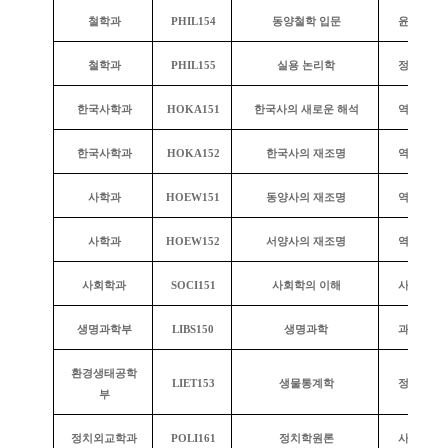
철학과
PHIL154
동양철학 입문
윤리와 사
철학과
PHIL155
실용 논리학
정량적 사
한국사학과
HOKA151
한국사의 새로운 해석
역사의 탐
한국사학과
HOKA152
한국사의 재조명
역사의 탐
사학과
HOEW151
동양사의 재조명
역사의 탐
사학과
HOEW152
서양사의 재조명
역사의 탐
사회학과
SOCI151
사회학의 이해
사회의 이
생명과학부
LIBS150
생명과학
과학과 기
환경생태공학
LIET153
생물통계학
정량적 사
부
정치외교학과
POLI161
정치학원론
사회의 이