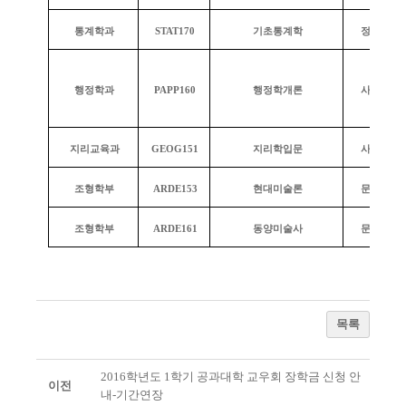
통계학과
STAT170
기초통계학
정량적 사
행정학과
PAPP160
행정학개론
사회의 이
지리교육과
GEOG151
지리학입문
사회의 이
조형학부
ARDE153
현대미술론
문학과 예
조형학부
ARDE161
동양미술사
문학과 예
목록
2016학년도 1학기 공과대학 교우회 장학금 신청 안
이전
내-기간연장