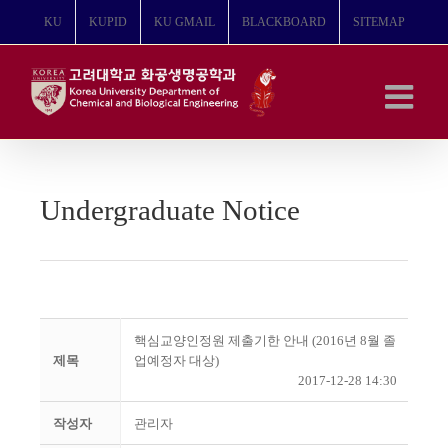
콘
KU
KUPID
KU GMAIL
BLACKBOARD
SITEMAP
텐
츠
로
건
너
뛰
기
Undergraduate Notice
핵심교양인정원 제출기한 안내 (2016년 8월 졸
제목
업예정자 대상)
2017-12-28 14:30
작성자
관리자