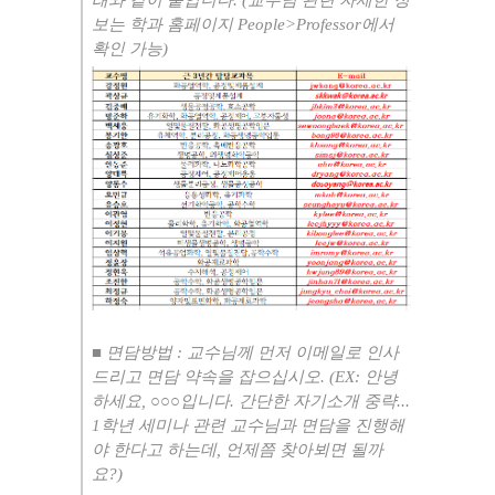
래와 같이 붙입니다
. (
교수님 관련 자세한 정
보는 학과 홈페이지
People>Professor
에서
확인 가능
)
■
면담방법
:
교수님께 먼저 이메일로 인사
드리고 면담 약속을 잡으십시오
. (EX:
안녕
하세요
,
○○○
입니다
.
간단한 자기소개 중략
...
1
학년 세미나 관련 교수님과 면담을 진행해
야 한다고 하는데
,
언제쯤 찾아뵈면 될까
요
?)