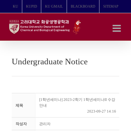
콘
KU
KUPID
KU GMAIL
BLACKBOARD
SITEMAP
텐
츠
로
건
너
뛰
기
Undergraduate Notice
[1학년세미나] 2023-2학기 1학년세미나II 수강
제목
안내
2023-09-27 14:16
작성자
관리자