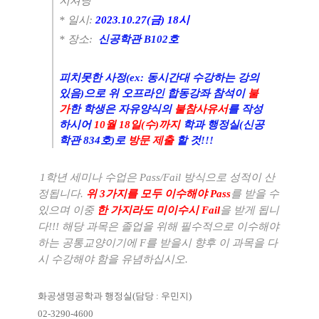
지셔닝
* 일시:
2023.10.27(금) 18시
* 장소:
신공학관 B102호
피치못한 사정(ex: 동시간대 수강하는 강의
있음)으로 위 오프라인 합동강좌 참석이
불
가
한 학생은 자유양식의
불참사유서
를 작성
하시어
10월 18일(수)까지
학과 행정실(신공
학관 834호)로
방문 제출
할 것!!!
1
학년 세미나 수업은
Pass/Fail
방식으로 성적이 산
정됩니다
.
위
3
가지를 모두 이수해야
Pass
를 받을 수
있으며 이중
한 가지라도 미이수시
Fail
을 받게 됩니
다
!!!
해당 과목은 졸업을 위해 필수적으로 이수해야
하는 공통교양이기에
F
를 받을시 향후 이 과목을 다
시 수강해야 함을 유념하십시오
.
화공생명공학과 행정실
(
담당
:
우민지
)
02-3290-4600