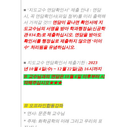
■
‘
지도교수 면담확인서
’
제출 안내
:
면담
시
,
꼭 면담확인서
(
파일 첨부
)
를 미리 출력해
서 가져갈 것
!!!
면담이 끝나면 확인서에 지
도교수님의 서명을 받아 학과행정실
(
신공학
관
834
호
)
로 제출하십시오
.
면담을 받아도
확인서를 행정실로 제출하지 않으면
‘
미이
수
’
처리됨을 유념하십시오
.
■
지도교수 면담확인서 제출기한
:
2023
년
10
월
4
일
(수
) ~ 12
월
22
일
(금
) 16
시까지
※
교수님과의 면담은
10
월
4
일 이후부터 시
작해주십시오
★★★
Ⅲ
오프라인합동강좌
* 연사: 문준혁 교수님
* 주제: 화학공학의 미래 그리고 우리의 포