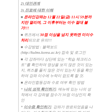
2) 대인관계
3) 진로에 대한 이해
​■
온라인강좌는 12
월
22
일
(
금
) 11시 59분
까
지만 열리며
,
그 이후부터는 이수 절대 불
가
!!!
■
퀴즈에서
30
점 이상을 넘지 못하면 미이수
처리
되므로 유의
!!!
■
수강방법
:
블랙보드
(
http://kulms.korea.ac.kr)
접속 및 로그인
■
각 강좌마다 상단에 있는
“
학습 체크리스
트
”
를 확인하여 영상을 보지 않은 것이 있는
지
,
퀴즈를 풀지 않은 것이 있는지 등을 확인
하여 강좌 이수에 누락이 없도록 할 것
.
■
온라인합동강좌 수료 여부 확인 방법
*
나의 성적 확인하기
:
메뉴에 있는 나의 성
적에서 각 강좌별 점수가
30
점 이상인지 확
인
*
이수증 확인하기
:
강좌가 완료되었음을 나