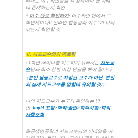
타내는 이수확인증을 각 강좌마다 맨 아래
에 존재하는지 확인
*
이수 완료 확인하기
:
이수확인 탭에서
“1
학년세미나II
온라인 합동강좌 이수
”
가 나타
났는지 확인할 것
Ⅱ
.
지도교수와의 멘토링
: 1
학년 세미나를 이수하기 위해서는
지도교
수
님과 최소 한번 이상 면담을 해야 합니다
.
(
분반 담당교수로 지정된 교수가 아닌, 본인
의 실제 지도교수를 말함에 유의할 것!
)
나의 지도교수가 누군지 확인하는 방
법
:
kupid
포털
>
학적
/
졸업
>
학적사항
>
학적
사항조회
화공생명공학과 지도교수님의 이메일을 아