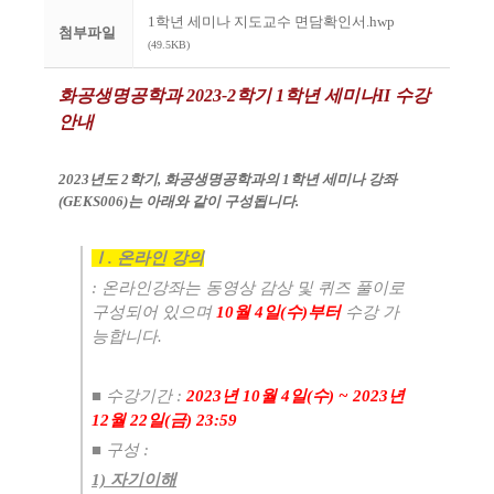
1학년 세미나 지도교수 면담확인서.hwp
첨부파일
(49.5KB)
화공생명공학과
2023-2
학기
1
학년 세미나II
수강
안내
2023
년도 2
학기
,
화공생명공학과의
1
학년 세미나 강좌
(GEKS006)
는 아래와 같이 구성됩니다
.
Ⅰ
.
온라인 강의
:
온라인강좌는 동영상 감상 및 퀴즈 풀이로
구성되어 있으며
10
월 4
일
(수
)
부터
수강 가
능합니다
.
■
수강기간
:
2023
년 10
월 4
일
(수
) ~ 2023
년
12
월
22
일
(금
) 23:59
​■
구성
:
1) 자기이해