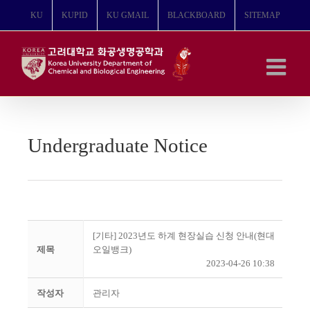
콘
KU
KUPID
KU GMAIL
BLACKBOARD
SITEMAP
텐
츠
로
건
너
뛰
기
Undergraduate Notice
[기타] 2023년도 하계 현장실습 신청 안내(현대
제목
오일뱅크)
2023-04-26 10:38
작성자
관리자