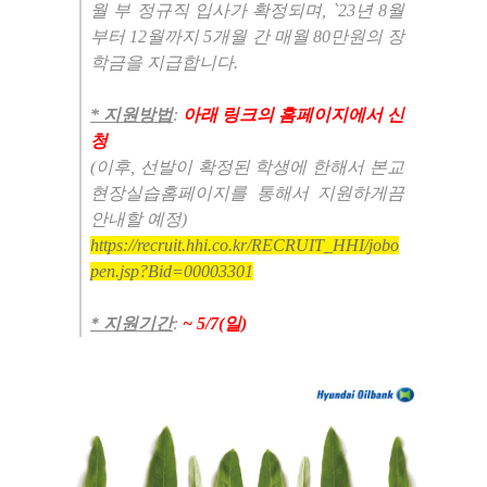
월 부 정규직 입사가 확정되며,
`23년 8월
부터 12월까지 5개월 간 매월 80만원의 장
학금을 지급합니다.
* 지원방법
:
아래 링크의 홈페이지에서 신
청
(이후, 선발이 확정된 학생에 한해서 본교
현장실습홈페이지를 통해서 지원하게끔
안내할 예정)
https://recruit.hhi.co.kr/RECRUIT_HHI/jobo
pen.jsp?Bid=00003301
*
지원기간
:
~ 5/7(일
)