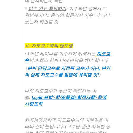
에 존재하는지 확인
*
이수 완료 확인하기
:
이수확인 탭에서
“1
학년세미나1
온라인 합동강좌 이수
”
가 나타
났는지 확인할 것
Ⅱ
.
지도교수와의 멘토링
: 1
학년 세미나를 이수하기 위해서는
지도교
수
님과 최소 한번 이상 면담을 해야 합니다
.
(
분반 담당교수로 지정된 교수가 아닌, 본인
의 실제 지도교수를 말함에 유의할 것!
)
나의 지도교수가 누군지 확인하는 방
법
:
kupid
포털
>
학적
/
졸업
>
학적사항
>
학적
사항조회
화공생명공학과 지도교수님의 이메일을 아
래와 같이 붙입니다
. (
교수님 관련 자세한 정