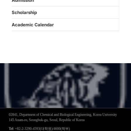
Admission
Scholarship
Academic Calendar
02841, Department of Chemical and Biological Engineering, Korea University
145 Anam-ro, Seongbuk-gu, Seoul, Republic of Korea
Tel
: +82-2-3290-4593(대학원)/4600(학부)