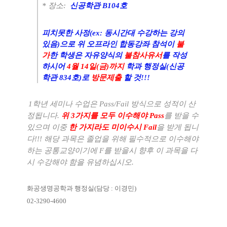
* 장소:
신공학관 B104호
피치못한 사정(ex: 동시간대 수강하는 강의
있음)으로 위 오프라인 합동강좌 참석이
불
가
한 학생은 자유양식의
불참사유서
를 작성
하시어
4월 14일(금)까지
학과 행정실(신공
학관 834호)로
방문제출
할 것!!!
1
학년 세미나 수업은
Pass/Fail
방식으로 성적이 산
정됩니다
.
위
3
가지를 모두 이수해야
Pass
를 받을 수
있으며 이중
한 가지라도 미이수시
Fail
을 받게 됩니
다
!!!
해당 과목은 졸업을 위해 필수적으로 이수해야
하는 공통교양이기에
F
를 받을시 향후 이 과목을 다
시 수강해야 함을 유념하십시오
.
화공생명공학과 행정실
(
담당
:
이경민
)
02-3290-4600