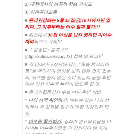
2) 대학에서의 성공적 학습 가이드
3) 안전관리교육
​■
온라인강좌는 6
월
23
일
(
금
)10시
까지만 열
리며
,
그 이후부터는 이수 절대 불가
!!!
■
퀴즈에서
30
점 이상을 넘지 못하면 미이수
처리
되므로 유의
!!!
■
수강방법
:
블랙보드
(
http://kulms.korea.ac.kr)
접속 및 로그인
■
각 강좌마다 상단에 있는
“
학습 체크리스
트
”
를 확인하여 영상을 보지 않은 것이 있는
지
,
퀴즈를 풀지 않은 것이 있는지 등을 확인
하여 강좌 이수에 누락이 없도록 할 것
.
■
온라인합동강좌 수료 여부 확인 방법
*
나의 성적 확인하기
:
메뉴에 있는 나의 성
적에서 각 강좌별 점수가
30
점 이상인지 확
인
*
이수증 확인하기
:
강좌가 완료되었음을 나
타내는 이수확인증을 각 강좌마다 맨 아래