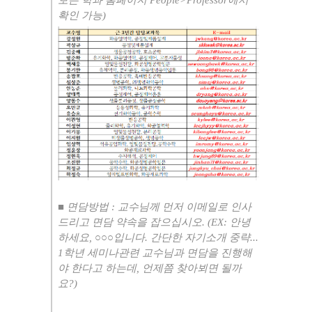
보는 학과 홈페이지
People>Professor
에서
확인 가능
)
■
면담방법
:
교수님께 먼저 이메일로 인사
드리고 면담 약속을 잡으십시오
. (EX:
안녕
하세요
,
○○○
입니다
.
간단한 자기소개 중략
...
1
학년 세미나관련 교수님과 면담을 진행해
야 한다고 하는데
,
언제쯤 찾아뵈면 될까
요
?)