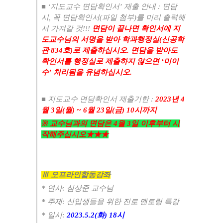
■
‘
지도교수 면담확인서
’
제출 안내
:
면담
시
,
꼭 면담확인서
(
파일 첨부
)
를 미리 출력해
서 가져갈 것
!!!
면담이 끝나면 확인서에 지
도교수님의 서명을 받아 학과행정실
(
신공학
관
834
호
)
로 제출하십시오
.
면담을 받아도
확인서를 행정실로 제출하지 않으면
‘
미이
수
’
처리됨을 유념하십시오
.
■
지도교수 면담확인서 제출기한
:
2023
년
4
월
3
일
(월
) ~ 6
월
23
일
(금
) 10
시까지
※
교수님과의 면담은
4
월
3
일 이후부터 시
작해주십시오
★★★
Ⅲ
오프라인합동강좌
* 연사: 심상준 교수님
* 주제: 신입생들을 위한 진로 멘토링 특강
* 일시:
2023.5.2(화) 18시