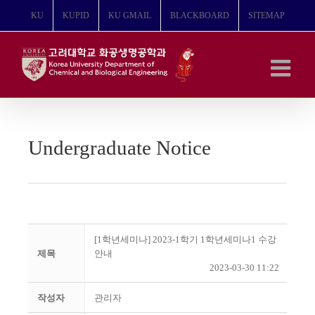
콘
KU
KUPID
KU GMAIL
BLACKBOARD
SITEMAP
텐
츠
로
건
너
뛰
기
Undergraduate Notice
[1학년세미나] 2023-1학기 1학년세미나1 수강
제목
안내
2023-03-30 11:22
작성자
관리자