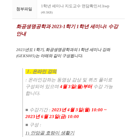
1학년 세미나 지도교수 면담확인서.hwp
첨부파일
(49.5KB)
화공생명공학과
2023-1
학기
1
학년 세미나1
수강
안내
2023
년도 1
학기
,
화공생명공학과의
1
학년 세미나 강좌
(GEKS005)
는 아래와 같이 구성됩니다
.
Ⅰ
.
온라인 강의
:
온라인강좌는 동영상 감상 및 퀴즈 풀이로
구성되어 있으며
4
월 3
일
(월
)
부터
수강 가능
합니다
.
■
수강기간
:
2023
년 4
월 3
일
(월
) 10:00 ~
2023
년 6
월
23
일
(금
) 10:00
​■
구성
:
1) 안암골 호랑이 생활기