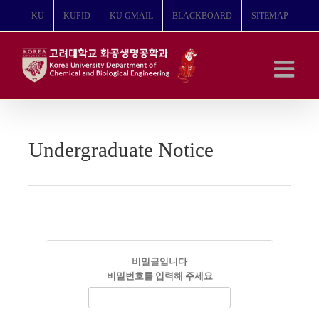
콘
KU
KUPID
KU GMAIL
BLACKBOARD
SITEMAP
텐
츠
로
건
너
뛰
기
Undergraduate Notice
비밀글입니다
비밀번호를 입력해 주세요