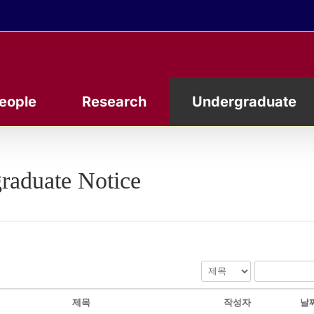
eople
Research
Undergraduate
raduate Notice
제목
작성자
날