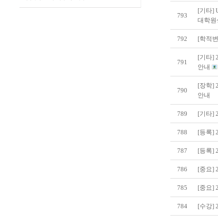
[기타] U
793
대학원
792
[학적변
[기타] 2
791
안내
[장학]
790
안내
789
[기타]
788
[등록]
787
[등록]
786
[중요]
785
[중요]
784
[수강]