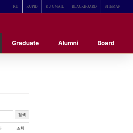
KU
KUPID
KU GMAIL
BLACKBOARD
SITEMAP
Graduate
Alumni
Board
검색
짜
조회