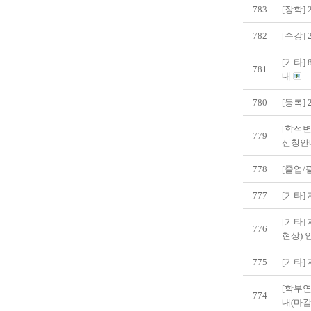
783
[장학]
782
[수강]
[기타]
781
내
780
[등록]
[학적변
779
신청안
778
[졸업/
777
[기타
[기타]
776
현상) 
775
[기타]
[학부연
774
내(마감