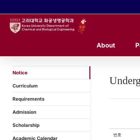
콘
텐
츠
로
건
너
About
P
뛰
기
Notice
Underg
Curriculum
Requirements
Admission
Scholarship
번호
Academic Calendar