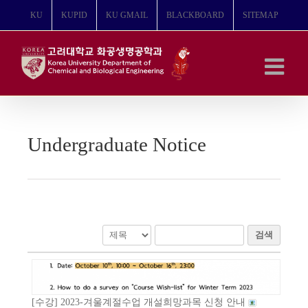
콘
KU
KUPID
KU GMAIL
BLACKBOARD
SITEMAP
텐
츠
로
건
너
뛰
기
Undergraduate Notice
검색
[수강] 2023-겨울계절수업 개설희망과목 신청 안내