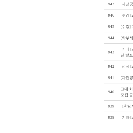
947
[다전공
946
[수강]
945
[수강]
944
[학부세
[기타]
943
단 발
942
[성적]
941
[다전공
고대 화
940
모집 
939
[1학년
938
[기타]