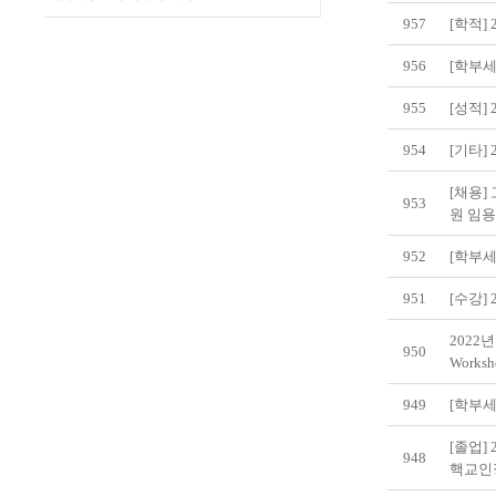
957
[학적]
956
[학부세
955
[성적]
954
[기타]
[채용
953
원 임
952
[학부세
951
[수강]
202
950
Works
949
[학부세
[졸업]
948
핵교인