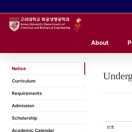
콘
텐
츠
로
건
너
About
P
뛰
기
Notice
Underg
Curriculum
Requirements
Admission
Scholarship
번호
Academic Calendar