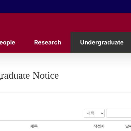
eople
Research
Undergraduate
raduate Notice
제목
작성자
날