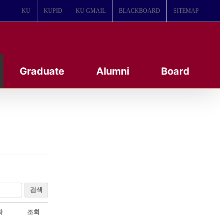
KU
KUPID
KU GMAIL
BLACKBOARD
SITEMAP
Graduate
Alumni
Board
검색
짜
조회