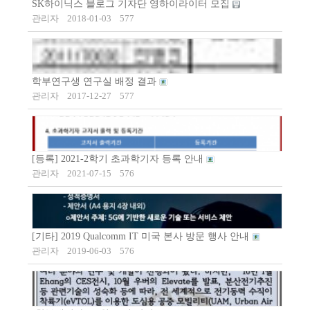
SK하이닉스 블로그 기자단 영하이라이터 모집
관리자
2018-01-03
577
학부연구생 연구실 배정 결과
관리자
2017-12-27
577
[등록] 2021-2학기 초과학기자 등록 안내
관리자
2021-07-15
576
[기타] 2019 Qualcomm IT 미국 본사 방문 행사 안내
관리자
2019-06-03
576