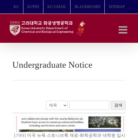
콘
KU
KUPID
KU GMAIL
BLACKBOARD
SITEMAP
텐
츠
로
건
너
뛰
기
Undergraduate Notice
검색
[기타] 미국 뉴욕 스토니브룩 재료-화학공학과 대학원 입시