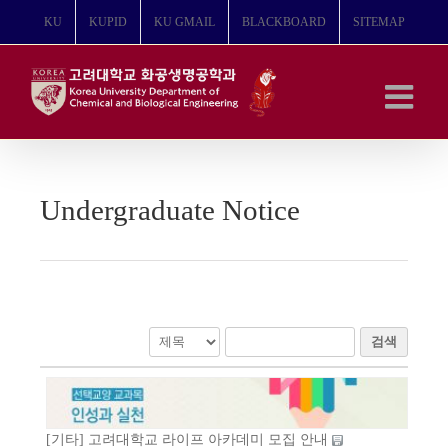
콘
KU
KUPID
KU GMAIL
BLACKBOARD
SITEMAP
텐
츠
로
건
너
뛰
기
Undergraduate Notice
검색
[기타] 고려대학교 라이프 아카데미 모집 안내