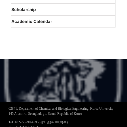
Scholarship
Academic Calendar
02841, Department of Chemical and Biological Engineering, Korea University
145 Anam-ro, Seongbuk-gu, Seoul, Republic of Korea
Tel
: +82-2-3290-4593(대학원)/4600(학부)