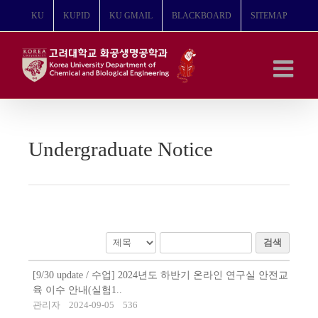
콘
KU
KUPID
KU GMAIL
BLACKBOARD
SITEMAP
텐
츠
로
건
너
뛰
기
Undergraduate Notice
검색
[9/30 update / 수업] 2024년도 하반기 온라인 연구실 안전교
육 이수 안내(실험1..
관리자
2024-09-05
536