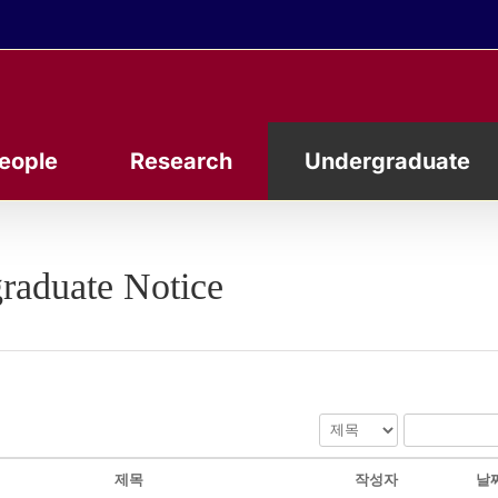
eople
Research
Undergraduate
raduate Notice
제목
작성자
날