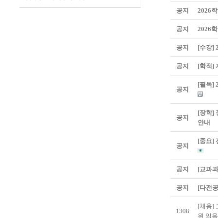
공지
2026
공지
2026
공지
[수강]
공지
[학적]
[필독]
공지
[장학]
공지
안내
[중요]
공지
공지
[교과과
공지
[다전공
[채용
1308
원 임