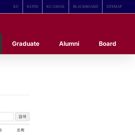
KU
KUPID
KU GMAIL
BLACKBOARD
SITEMAP
Graduate
Alumni
Board
검색
짜
조회