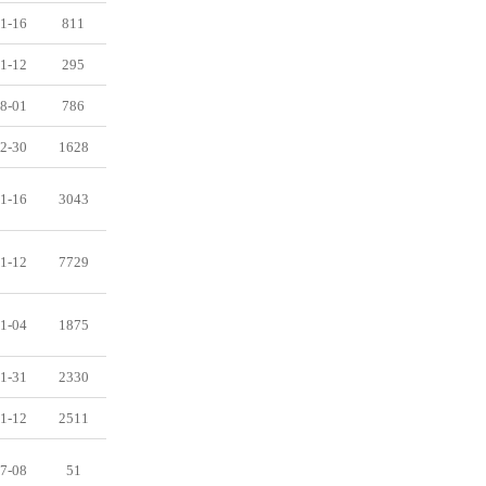
1-16
811
1-12
295
8-01
786
2-30
1628
1-16
3043
1-12
7729
1-04
1875
1-31
2330
1-12
2511
7-08
51