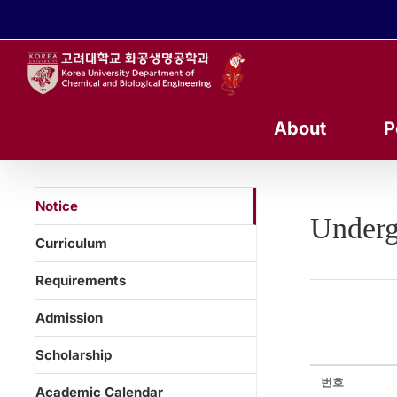
콘
텐
츠
로
건
너
About
P
뛰
기
Notice
Underg
Curriculum
Requirements
Admission
Scholarship
번호
Academic Calendar