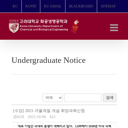
콘
KU
KUPID
KU GMAIL
BLACKBOARD
SITEMAP
텐
츠
로
건
너
뛰
기
Undergraduate Notice
검색
[수강] 2021-겨울계절 개설 희망과목신청
관리자
2021-10-08
423