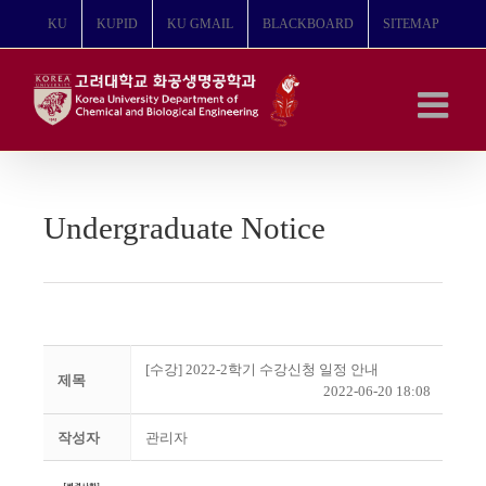
콘
KU
KUPID
KU GMAIL
BLACKBOARD
SITEMAP
텐
츠
로
건
너
뛰
기
Undergraduate Notice
[수강] 2022-2학기 수강신청 일정 안내
제목
2022-06-20 18:08
작성자
관리자