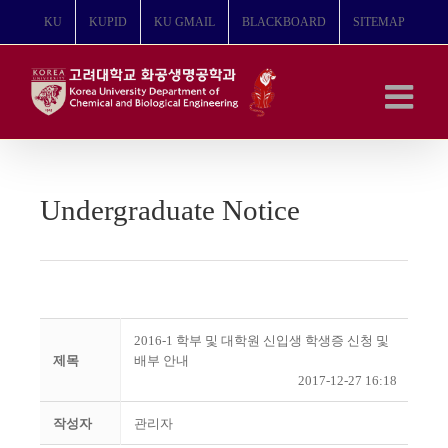
콘
KU
KUPID
KU GMAIL
BLACKBOARD
SITEMAP
텐
츠
로
건
너
뛰
기
Undergraduate Notice
2016-1 학부 및 대학원 신입생 학생증 신청 및
제목
배부 안내
2017-12-27 16:18
작성자
관리자