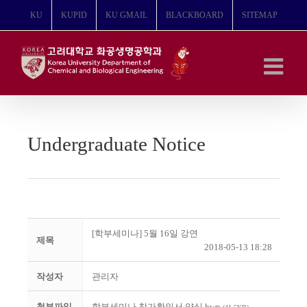
콘
KU
KUPID
KU GMAIL
BLACKBOARD
SITEMAP
텐
츠
로
건
너
뛰
기
Undergraduate Notice
[학부세미나] 5월 16일 강연
제목
2018-05-13 18:28
작성자
관리자
첨부파일
학부세미나 참가확인서 양식.hwp