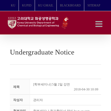
콘
KU
KUPID
KU GMAIL
BLACKBOARD
SITEMAP
텐
츠
로
건
너
뛰
기
Undergraduate Notice
[학부세미나] 5월 2일 강연
제목
2018-04-30 10:09
작성자
관리자
첨부파일
학부세미나 참가확인서 양식.hwp