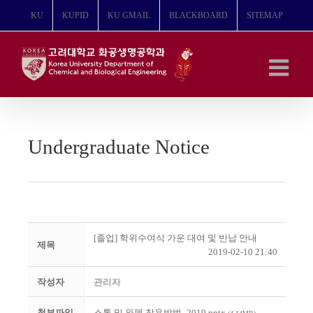
콘
KU
KUPID
KU GMAIL
BLACKBOARD
SITEMAP
텐
츠
로
건
너
뛰
기
Undergraduate Notice
[졸업] 학위수여식 가운 대여 및 반납 안내
제목
2019-02-10 21:40
작성자
관리자
첨부파일
스톨 및 와펜 착용방법_2019.pptx